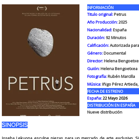
INFORMACIÓN
Titulo original:
Petrus
Año Producción:
2025
Nacionalidad:
España
Duración:
92
Minutos
Calificación:
Autorizada para
Género:
Documental
Director:
Helena Bengoetxe
Guión:
Helena Bengoetxea
Fotografía:
Rubén Marcilla
Música:
Iñigo Pérez Artieda
FECHA DE ESTRENO
España:
22 Mayo 2026
DISTRIBUCIÓN EN ESPAÑA
Nueve distribución
SINOPSIS
Joseba Lekuona esculpe piezas para un mercado de arte exclusivo. Si