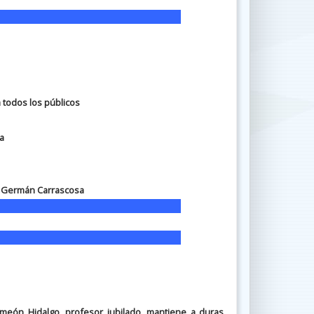
 todos los públicos
a
, Germán Carrascosa
meón Hidalgo, profesor jubilado, mantiene a duras