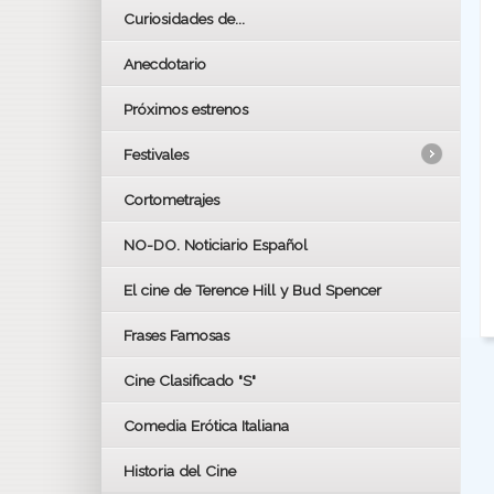
Curiosidades de...
Anecdotario
Próximos estrenos
Festivales
Cortometrajes
LOS OSCARS
GOYAS
NO-DO. Noticiario Español
CÉSAR
El cine de Terence Hill y Bud Spencer
BAFTA
FESTIVAL DE HUELVA 2019
Frases Famosas
FESTIVAL DE CINE DE SEVILLA 2019
Cine Clasificado "S"
Comedia Erótica Italiana
Historia del Cine