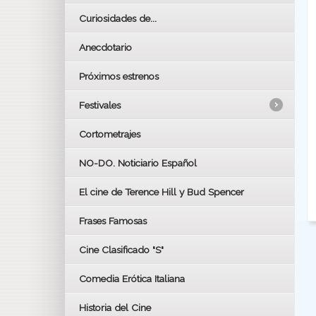
Curiosidades de...
Anecdotario
Próximos estrenos
Festivales
Cortometrajes
LOS OSCARS
GOYAS
NO-DO. Noticiario Español
CÉSAR
El cine de Terence Hill y Bud Spencer
BAFTA
FESTIVAL DE HUELVA 2019
Frases Famosas
FESTIVAL DE CINE DE SEVILLA 2019
Cine Clasificado "S"
Comedia Erótica Italiana
Historia del Cine