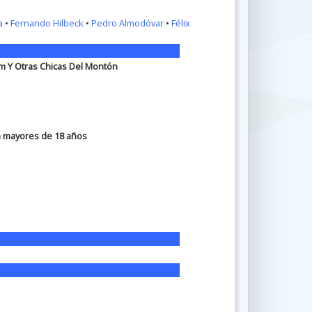
a
•
Fernando Hilbeck
•
Pedro Almodóvar
•
Félix
om Y Otras Chicas Del Montón
ra mayores de 18 años