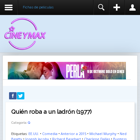
Fichas de peliculas
REGISTER
LOGIN
You need to enable user registration from User
USUARIO
Manager/Options in the backend of Joomla before
this module will activate.
CONTRASEÑA
RECUÉRDEME
IDENTIFICARSE
¿Recordar usuario?
¿Recordar contraseña?
Quién roba a un ladrón (1977)
Categoría:
Q
Etiquetas:
EE.UU.
•
Comedia
•
Anterior a 2015
•
Michael Murphy
•
Ned
Beatty
•
Joseph Jacoby
•
Richard Basehart
•
Charlene Dallas
•
Burgess