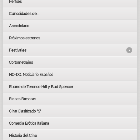
Perfiles
Curiosidades de...
Anecdotario
Próximos estrenos
Festivales
Cortometrajes
LOS OSCARS
GOYAS
NO-DO. Noticiario Español
CÉSAR
El cine de Terence Hill y Bud Spencer
BAFTA
FESTIVAL DE HUELVA 2019
Frases Famosas
FESTIVAL DE CINE DE SEVILLA 2019
Cine Clasificado "S"
Comedia Erótica Italiana
Historia del Cine