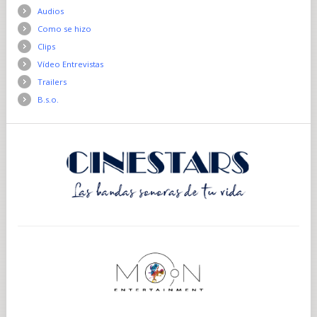
Audios
Como se hizo
Clips
Vídeo Entrevistas
Trailers
B.s.o.