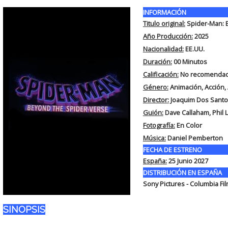
INFORMACIÓN
Titulo original:
Spider-Man: 
Año Producción:
2025
Nacionalidad:
EE.UU.
Duración:
00
Minutos
Calificación:
No recomendad
Género:
Animación, Acción,
Director:
Joaquim Dos Santo
Guión:
Dave Callaham, Phil L
Fotografía:
En Color
Música:
Daniel Pemberton
FECHA DE ESTRENO
España:
25 Junio 2027
DISTRIBUCIÓN EN ESPAÑA
Sony Pictures - Columbia Fi
SINOPSIS