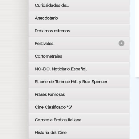
Curiosidades de...
Anecdotario
Próximos estrenos
Festivales
Cortometrajes
LOS OSCARS
GOYAS
NO-DO. Noticiario Español
CÉSAR
El cine de Terence Hill y Bud Spencer
BAFTA
FESTIVAL DE HUELVA 2019
Frases Famosas
FESTIVAL DE CINE DE SEVILLA 2019
Cine Clasificado "S"
Comedia Erótica Italiana
Historia del Cine