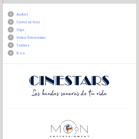
Audios
Como se hizo
Clips
Vídeo Entrevistas
Trailers
B.s.o.