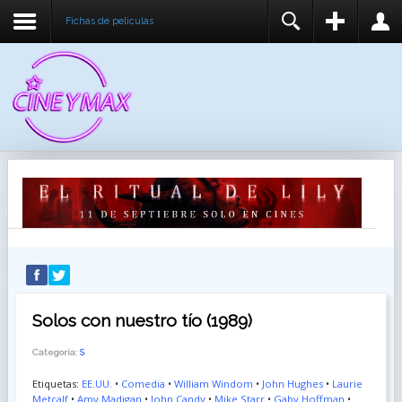
Fichas de peliculas
REGISTER
LOGIN
You need to enable user registration from User
USUARIO
Manager/Options in the backend of Joomla before
this module will activate.
CONTRASEÑA
RECUÉRDEME
IDENTIFICARSE
¿Recordar usuario?
¿Recordar contraseña?
Solos con nuestro tío (1989)
Categoría:
S
Etiquetas:
EE.UU.
•
Comedia
•
William Windom
•
John Hughes
•
Laurie
Metcalf
•
Amy Madigan
•
John Candy
•
Mike Starr
•
Gaby Hoffman
•