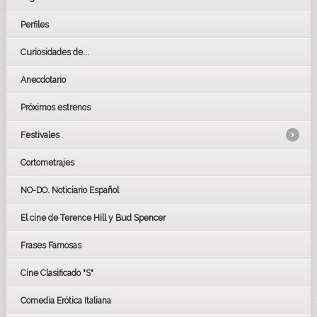
Perfiles
Curiosidades de...
Anecdotario
Próximos estrenos
Festivales
Cortometrajes
LOS OSCARS
GOYAS
NO-DO. Noticiario Español
CÉSAR
El cine de Terence Hill y Bud Spencer
BAFTA
FESTIVAL DE HUELVA 2019
Frases Famosas
FESTIVAL DE CINE DE SEVILLA 2019
Cine Clasificado "S"
Comedia Erótica Italiana