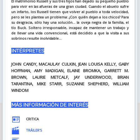
El matrimonio Russell y sus tres hijos han dejado su pequeño pueblo
para vivir en las afueras de una gran ciudad. Cuando el abuelo sufre
un infarto, los Russell tienen que volver al pueblo a toda velocidad,
pero se les plantea un problema: ¿Con quién dejan a los chicos? Para
su desgracia, sólo hay una solución... la oveja negra de la familia, el
tío Buck. Soltero irresponsable, incapaz de mantener un trabajo y
de llevar una vida convencional, está decidido a que la visita a sus
sobrinos resulte inolvidable...
INTÉRPRETES
JOHN CANDY, MACAULAY CULKIN, JEAN LOUISA KELLY, GABY
HOFFMAN, AMY MADIGAN, ELAINE BROMKA, GARRETT M.
BROWN, LAURIE METCALF, JAY UNDERWOOD, BRIAN
TARANTINA, MIKE STARR, SUZANNE SHEPHERD, WILLIAM
WINDOM
MÁS INFORMACIÓN DE INTERÉS
CRITICA
TRÁILER'S