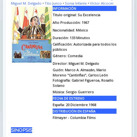
Miguel M. Delgado
•
Tito Junco
•
Sonia Infante
•
Víctor Alcocer
INFORMACIÓN
Titulo original: Su Excelencia
Año Producción: 1967
Nacionalidad: México
Duración: 133
Minutos
Calificación: Autorizada para todos los
públicos
Género: Comedia
Director: Miguel M. Delgado
Guión: Marco A. Almazán, Mario
Moreno "Cantinflas", Carlos León
Fotografía: Gabriel Figueroa, Rosalío
Solano
Música: Sergio Guerrero
FECHA DE ESTRENO
España: 20 Diciembre 1968
DISTRIBUCIÓN EN ESPAÑA
Filmayer - Columbia Films
SINOPSIS