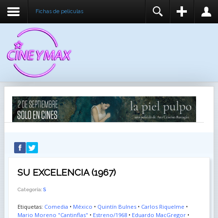
Fichas de peliculas
REGISTER
LOGIN
You need to enable user registration from User
USUARIO
Manager/Options in the backend of Joomla before
this module will activate.
CONTRASEÑA
RECUÉRDEME
IDENTIFICARSE
¿Recordar usuario?
¿Recordar contraseña?
SU EXCELENCIA (1967)
Categoría:
S
Etiquetas:
Comedia
•
México
•
Quintín Bulnes
•
Carlos Riquelme
•
Mario Moreno "Cantinflas"
•
Estreno/1968
•
Eduardo MacGregor
•