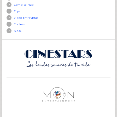
Como se hizo
Clips
Vídeo Entrevistas
Trailers
B.s.o.