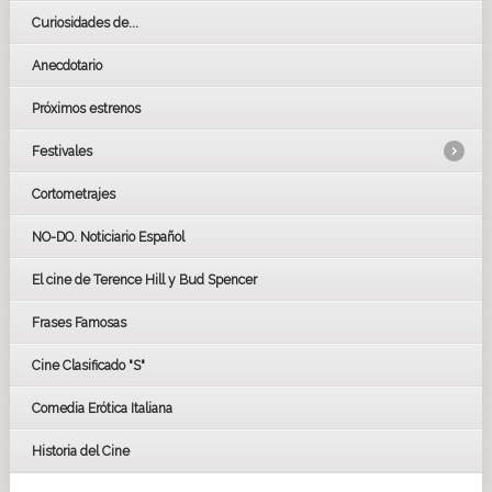
Curiosidades de...
Anecdotario
Próximos estrenos
Festivales
Cortometrajes
LOS OSCARS
GOYAS
NO-DO. Noticiario Español
CÉSAR
El cine de Terence Hill y Bud Spencer
BAFTA
FESTIVAL DE HUELVA 2019
Frases Famosas
FESTIVAL DE CINE DE SEVILLA 2019
Cine Clasificado "S"
Comedia Erótica Italiana
Historia del Cine