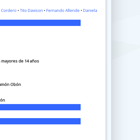
n Cordero
•
Tito Davison
•
Fernando Allende
•
Daniela
ra mayores de 14 años
Ramón Obón
ión