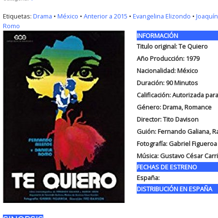
Etiquetas:
Drama
•
México
•
Anterior a 2015
•
Evangelina Elizondo
•
Joaquí
Romo
INFORMACIÓN
Titulo original: Te Quiero
Año Producción: 1979
Nacionalidad: México
Duración:
90 Minutos
Calificación: Autorizada pa
Género: Drama, Romance
Director: Tito Davison
Guión:
Fernando Galiana, 
Fotografía:
Gabriel Figueroa
Música: Gustavo César Carr
FECHAS DE ESTRENO
España:
DISTRIBUCIÓN EN ESPAÑA