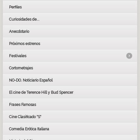
Perfiles
Curiosidades de...
Anecdotario
Próximos estrenos
Festivales
Cortometrajes
LOS OSCARS
GOYAS
NO-DO. Noticiario Español
CÉSAR
El cine de Terence Hill y Bud Spencer
BAFTA
FESTIVAL DE HUELVA 2019
Frases Famosas
FESTIVAL DE CINE DE SEVILLA 2019
Cine Clasificado "S"
Comedia Erótica Italiana