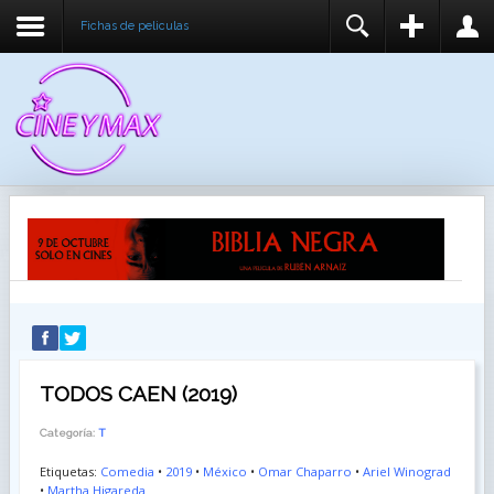
Fichas de peliculas
REGISTER
LOGIN
You need to enable user registration from User
USUARIO
Manager/Options in the backend of Joomla before
this module will activate.
CONTRASEÑA
RECUÉRDEME
IDENTIFICARSE
¿Recordar usuario?
¿Recordar contraseña?
TODOS CAEN (2019)
Categoría:
T
Etiquetas:
Comedia
•
2019
•
México
•
Omar Chaparro
•
Ariel Winograd
•
Martha Higareda