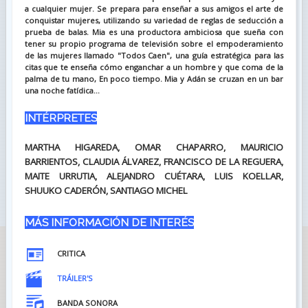
a cualquier mujer. Se prepara para enseñar a sus amigos el arte de
conquistar mujeres, utilizando su variedad de reglas de seducción a
prueba de balas. Mia es una productora ambiciosa que sueña con
tener su propio programa de televisión sobre el empoderamiento
de las mujeres llamado "Todos Caen", una guía estratégica para las
citas que te enseña cómo enganchar a un hombre y que coma de la
palma de tu mano, En poco tiempo. Mia y Adán se cruzan en un bar
una noche fatídica...
INTÉRPRETES
MARTHA HIGAREDA, OMAR CHAPARRO, MAURICIO
BARRIENTOS, CLAUDIA ÁLVAREZ, FRANCISCO DE LA REGUERA,
MAITE URRUTIA, ALEJANDRO CUÉTARA, LUIS KOELLAR,
SHUUKO CADERÓN, SANTIAGO MICHEL
MÁS INFORMACIÓN DE INTERÉS
CRITICA
TRÁILER'S
BANDA SONORA