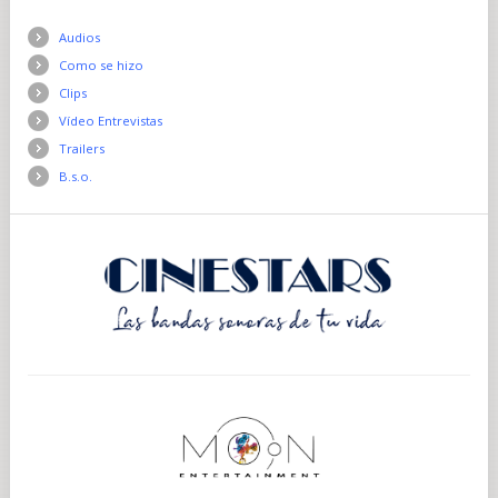
Audios
Como se hizo
Clips
Vídeo Entrevistas
Trailers
B.s.o.