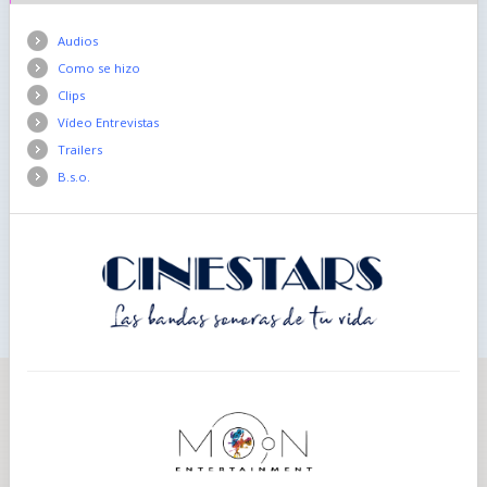
Audios
Como se hizo
Clips
Vídeo Entrevistas
Trailers
B.s.o.