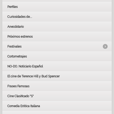
Perfiles
Curiosidades de...
Anecdotario
Próximos estrenos
Festivales
Cortometrajes
LOS OSCARS
GOYAS
NO-DO. Noticiario Español
CÉSAR
El cine de Terence Hill y Bud Spencer
BAFTA
FESTIVAL DE HUELVA 2019
Frases Famosas
FESTIVAL DE CINE DE SEVILLA 2019
Cine Clasificado "S"
Comedia Erótica Italiana