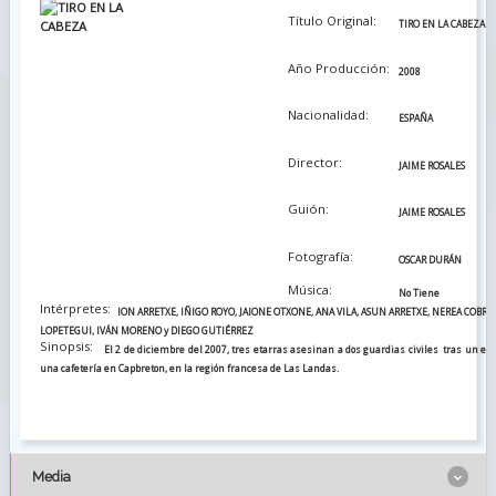
Título Original:
TIRO EN LA CABEZA
Año Producción:
2008
Nacionalidad:
ESPAÑA
Director:
JAIME ROSALES
Guión:
JAIME ROSALES
Fotografía:
OSCAR DURÁN
Música:
No Tiene
Intérpretes:
ION ARRETXE, IÑIGO ROYO, JAIONE OTXONE, ANA VILA, ASUN ARRETXE, NEREA COBRE
LOPETEGUI, IVÁN MORENO y DIEGO GUTIÉRREZ
Sinopsis:
El 2 de diciembre del 2007, tres etarras asesinan a dos guardias civiles tras un en
una cafetería en Capbreton, en la región francesa de Las Landas.
Media