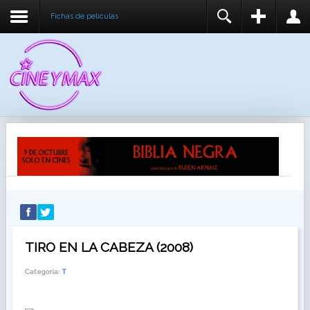
Fichas de peliculas
REGISTER
LOGIN
You need to enable user registration from User
USUARIO
Manager/Options in the backend of Joomla before
this module will activate.
CONTRASEÑA
RECUÉRDEME
IDENTIFICARSE
¿Recordar usuario?
¿Recordar contraseña?
TIRO EN LA CABEZA (2008)
Categoría:
T