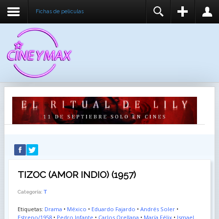
Fichas de peliculas
REGISTER
LOGIN
You need to enable user registration from User
USUARIO
Manager/Options in the backend of Joomla before
this module will activate.
CONTRASEÑA
RECUÉRDEME
IDENTIFICARSE
¿Recordar usuario?
¿Recordar contraseña?
TIZOC (AMOR INDIO) (1957)
Categoría:
T
Etiquetas:
Drama
•
México
•
Eduardo Fajardo
•
Andrés Soler
•
Estreno/1958
•
Pedro Infante
•
Carlos Orellana
•
María Félix
•
Ismael