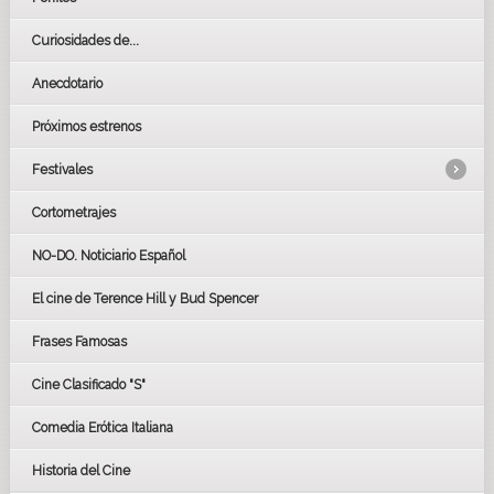
Curiosidades de...
Anecdotario
Próximos estrenos
Festivales
Cortometrajes
LOS OSCARS
GOYAS
NO-DO. Noticiario Español
CÉSAR
El cine de Terence Hill y Bud Spencer
BAFTA
FESTIVAL DE HUELVA 2019
Frases Famosas
FESTIVAL DE CINE DE SEVILLA 2019
Cine Clasificado "S"
Comedia Erótica Italiana
Historia del Cine