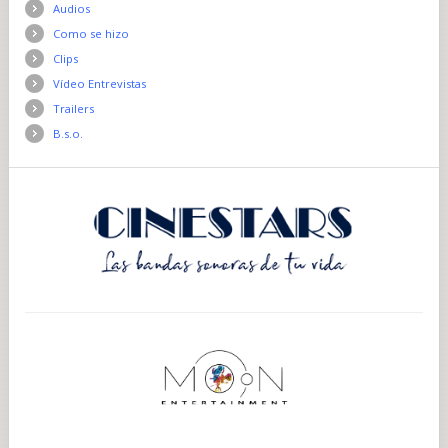
Audios
Como se hizo
Clips
Vídeo Entrevistas
Trailers
B.s.o.