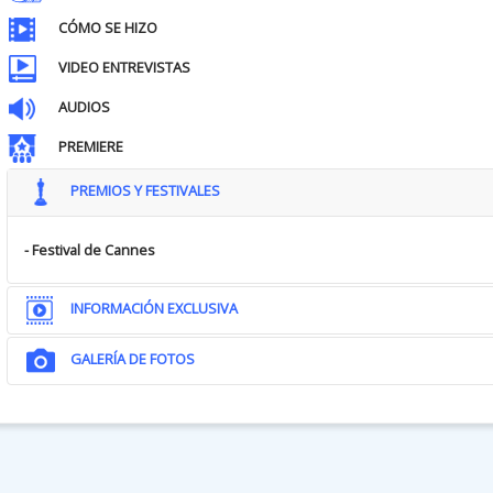
CÓMO SE HIZO
VIDEO ENTREVISTAS
AUDIOS
PREMIERE
PREMIOS Y FESTIVALES
- Festival de Cannes
INFORMACIÓN EXCLUSIVA
GALERÍA DE FOTOS
ENTREVISTA A LA DIRECTORA...
Es tu primer largometraje como directora. ¿Cómo ha sido ese paso?...
Descubrí mi pasión por la escritura de historias durante mis estud
entonces mi vocación como actriz era muy fuerte y estaba muy cen
entender y explorar la interpretación al máximo. También es verdad, 
era algo común: hace veinte años, no había muchas directoras en Espa