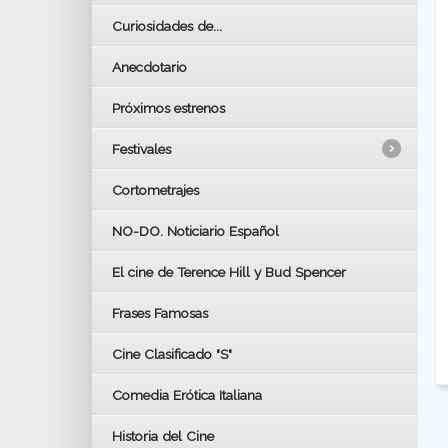
Curiosidades de...
Anecdotario
Próximos estrenos
Festivales
Cortometrajes
LOS OSCARS
GOYAS
NO-DO. Noticiario Español
CÉSAR
El cine de Terence Hill y Bud Spencer
BAFTA
FESTIVAL DE HUELVA 2019
Frases Famosas
FESTIVAL DE CINE DE SEVILLA 2019
Cine Clasificado "S"
Comedia Erótica Italiana
Historia del Cine