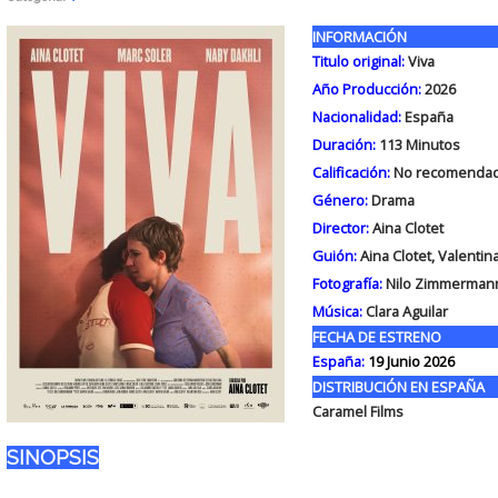
INFORMACIÓN
Titulo original:
Viva
Año Producción:
2026
Nacionalidad:
España
Duración:
113
Minutos
Calificación:
No recomendad
Género:
Drama
Director:
Aina Clotet
Guión:
Aina Clotet, Valentin
Fotografía:
Nilo Zimmerman
Música:
Clara Aguilar
FECHA DE ESTRENO
España:
19 Junio 2026
DISTRIBUCIÓN EN ESPAÑA
Caramel Films
SINOPSIS