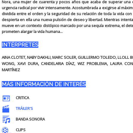
Nora, una mujer de cuarenta y pocos años que acaba de superar una e
urgencia radical por vivir intensamente. Acostumbrada a exigirse al máxi
dividida entre el orden y la seguridad de su relación de toda la vida co
despierta en ella una nueva pulsión de deseo y libertad. Mientras intent
mueve en un contexto distópico marcado por una sequía extrema, el deteri
prometen alargar la vida humana...
INTÉRPRETES
AINA CLOTET, NABY DAKHLI, MARC SOLER, GUILLERMO TOLEDO, LLOLL B
WONG, XAVI DURA, CANDELARIA DÍAZ, WIZ PROBLEMA, LAURA CONE
MARTÍNEZ
MÁS INFORMACIÓN DE INTERÉS
CRITICA
TRÁILER'S
BANDA SONORA
CLIPS