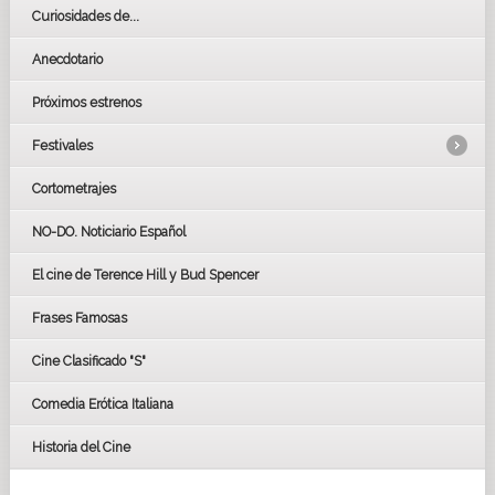
Curiosidades de...
Anecdotario
Próximos estrenos
Festivales
Cortometrajes
LOS OSCARS
GOYAS
NO-DO. Noticiario Español
CÉSAR
El cine de Terence Hill y Bud Spencer
BAFTA
FESTIVAL DE HUELVA 2019
Frases Famosas
FESTIVAL DE CINE DE SEVILLA 2019
Cine Clasificado "S"
Comedia Erótica Italiana
Historia del Cine