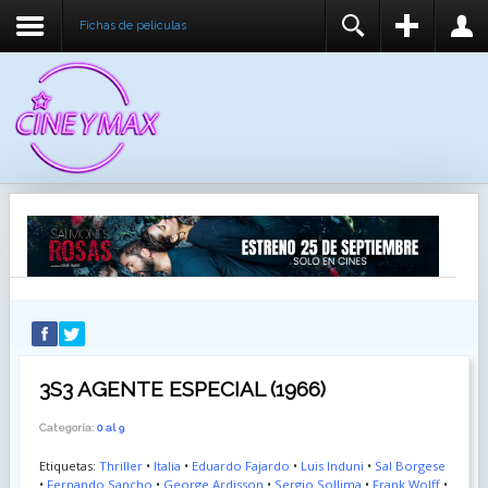
Fichas de peliculas
REGISTER
LOGIN
You need to enable user registration from User
USUARIO
Manager/Options in the backend of Joomla before
this module will activate.
CONTRASEÑA
RECUÉRDEME
IDENTIFICARSE
¿Recordar usuario?
¿Recordar contraseña?
3S3 AGENTE ESPECIAL (1966)
Categoría:
0 al 9
Etiquetas:
Thriller
•
Italia
•
Eduardo Fajardo
•
Luis Induni
•
Sal Borgese
•
Fernando Sancho
•
George Ardisson
•
Sergio Sollima
•
Frank Wolff
•