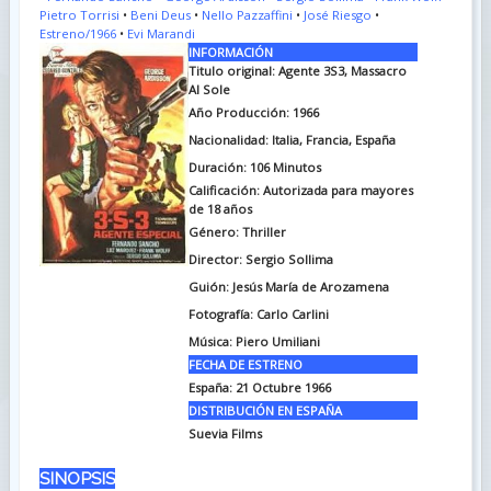
Pietro Torrisi
•
Beni Deus
•
Nello Pazzaffini
•
José Riesgo
•
Estreno/1966
•
Evi Marandi
INFORMACIÓN
Titulo original: Agente 3S3, Massacro
Al Sole
Año Producción: 1966
Nacionalidad: Italia, Francia, España
Duración: 106
Minutos
Calificación: Autorizada para mayores
de 18 años
Género: Thriller
Director: Sergio Sollima
Guión: Jesús María de Arozamena
Fotografía: Carlo Carlini
Música: Piero Umiliani
FECHA DE ESTRENO
España: 21 Octubre 1966
DISTRIBUCIÓN EN ESPAÑA
Suevia Films
SINOPSIS