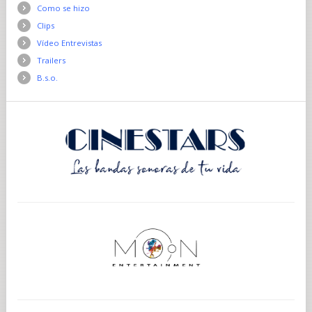
Como se hizo
Clips
Vídeo Entrevistas
Trailers
B.s.o.