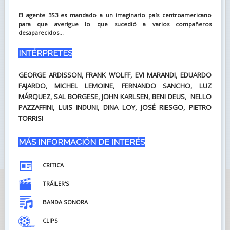
El agente 3S3 es mandado a un imaginario país centroamericano
para que averigue lo que sucedió a varios compañeros
desaparecidos...
INTÉRPRETES
GEORGE ARDISSON, FRANK WOLFF, EVI MARANDI, EDUARDO
FAJARDO, MICHEL LEMOINE, FERNANDO SANCHO, LUZ
MÁRQUEZ, SAL BORGESE, JOHN KARLSEN, BENI DEUS, NELLO
PAZZAFFINI, LUIS INDUNI, DINA LOY, JOSÉ RIESGO, PIETRO
TORRISI
MÁS INFORMACIÓN DE INTERÉS
CRITICA
TRÁILER'S
BANDA SONORA
CLIPS