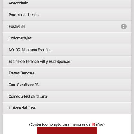
Anecdotario
Próximos estrenos
Festivales
Cortometrajes
LOS OSCARS
GOYAS
NO-DO. Noticiario Español
CÉSAR
El cine de Terence Hill y Bud Spencer
BAFTA
FESTIVAL DE HUELVA 2019
Frases Famosas
FESTIVAL DE CINE DE SEVILLA 2019
Cine Clasificado "S"
Comedia Erótica Italiana
Historia del Cine
(Contenido no apto para menores de
18
años)