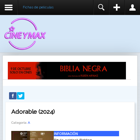
Fichas de peliculas
REGISTER
LOGIN
You need to enable user registration from User
USUARIO
Manager/Options in the backend of Joomla before
this module will activate.
CONTRASEÑA
RECUÉRDEME
IDENTIFICARSE
¿Recordar usuario?
¿Recordar contraseña?
Adorable (2024)
Categoría:
A
INFORMACIÓN