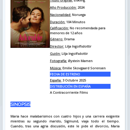
Titulo original:
Elskling
Año Producción:
2024
Nacionalidad:
Noruega
Duración:
104
Minutos
Calificación:
No recomendada para
menores de 12 años
Género:
Drama
Director:
Lilja Ingolfsdottir
Guión:
Lilja Ingolfsdottir
Fotografía:
Øystein Mamen
Música:
Emilie Skovgaard Sorensen
FECHA DE ESTRENO
España:
3 Octubre 2025
DISTRIBUCIÓN EN ESPAÑA
A Contracorriente Films
SINOPSIS
Maria hace malabarismos con cuatro hijos y una carrera exigente
mientras su segundo marido, Sigmund, viaja todo el tiempo.
Cuando, tras una agria discusión, este le pide el divorcio, Maria