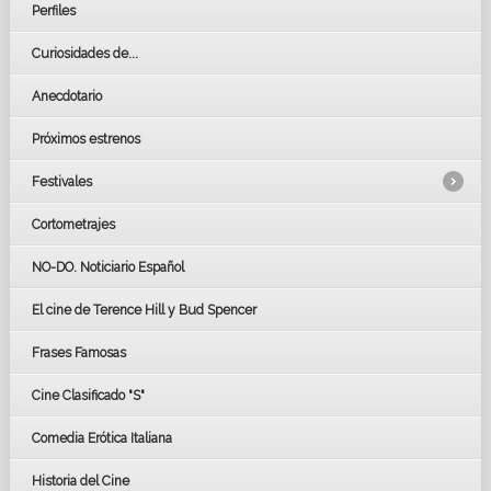
Perfiles
Curiosidades de...
Anecdotario
Próximos estrenos
Festivales
Cortometrajes
LOS OSCARS
GOYAS
NO-DO. Noticiario Español
CÉSAR
El cine de Terence Hill y Bud Spencer
BAFTA
FESTIVAL DE HUELVA 2019
Frases Famosas
FESTIVAL DE CINE DE SEVILLA 2019
Cine Clasificado "S"
Comedia Erótica Italiana
Historia del Cine