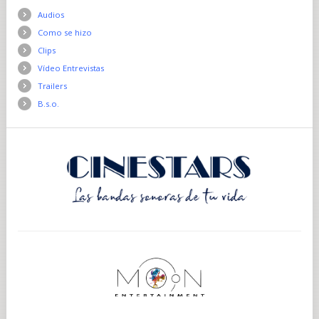
Audios
Como se hizo
Clips
Vídeo Entrevistas
Trailers
B.s.o.