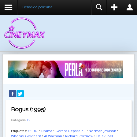
Fichas de peliculas
REGISTER
LOGIN
You need to enable user registration from User
USUARIO
Manager/Options in the backend of Joomla before
this module will activate.
CONTRASEÑA
RECUÉRDEME
IDENTIFICARSE
¿Recordar usuario?
¿Recordar contraseña?
Bogus (1995)
Categoría:
B
Etiquetas:
EE.UU.
•
Drama
•
Gérard Depardieu
•
Norman Jewison
•
Whoopi Goldberg
•
Al Waxman
•
Richard Portnow
•
Haley Joel