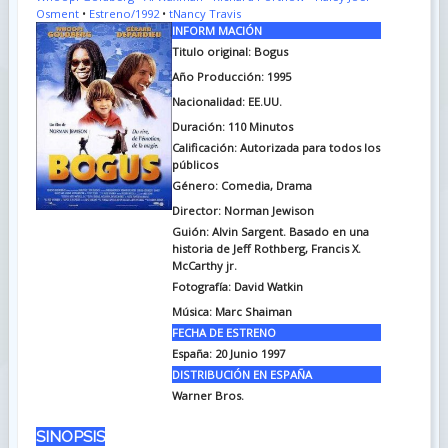
Osment
•
Estreno/1992
•
tNancy Travis
INFORM MACIÓN
Titulo original: Bogus
Año Producción: 1995
Nacionalidad: EE.UU.
Duración: 110
Minutos
Calificación: Autorizada para todos los
públicos
Género: Comedia, Drama
Director: Norman Jewison
Guión: Alvin Sargent. Basado en una
historia de Jeff Rothberg, Francis X.
McCarthy jr.
Fotografía: David Watkin
Música: Marc Shaiman
FECHA DE ESTRENO
España: 20 Junio 1997
DISTRIBUCIÓN EN ESPAÑA
Warner Bros.
SINOPSIS