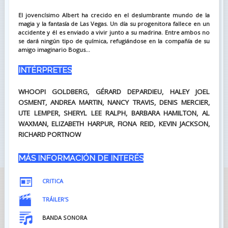
El jovencísimo Albert ha crecido en el deslumbrante mundo de la
magia y la fantasía de Las Vegas. Un día su progenitora fallece en un
accidente y él es enviado a vivir junto a su madrina. Entre ambos no
se dará ningún tipo de química, refugiándose en la compañía de su
amigo imaginario Bogus...
INTÉRPRETES
WHOOPI GOLDBERG, GÉRARD DEPARDIEU, HALEY JOEL
OSMENT, ANDREA MARTIN, NANCY TRAVIS, DENIS MERCIER,
UTE LEMPER, SHERYL LEE RALPH, BARBARA HAMILTON, AL
WAXMAN, ELIZABETH HARPUR, FIONA REID, KEVIN JACKSON,
RICHARD PORTNOW
MÁS INFORMACIÓN DE INTERÉS
CRITICA
TRÁILER'S
BANDA SONORA