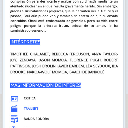
conspiración para derrocarle y acabar con su dinastía mediante un
atentado nuclear en el que resulta gravemente herido. Sin embargo,
gracias a sus habilidades psíquicas, que le permiten ver el futuro y el
pasado, Paul aún puede ver, y también se entera de que su amada
concubina Chani está embarazada de gemelos, pero su vida corre
peligro porque la princesa Irulan, celosa de su amor, le ha
suministrado veneno...
INTÉRPRETES
TIMOTHÉE CHALAMET, REBECCA FERGUSON, ANYA TAYLOR-
JOY, ZENDAYA, JASON MOMOA, FLORENCE PUGH, ROBERT
PATTINSON, JOSH BROLIN, JAVIER BARDEM, LÉA SEYDOUX, IDA
BROOKE, NAKOA-WOLF MOMOA, ISAACH DE BANKOLÉ
MÁS INFORMACIÓN DE INTERÉS
CRITICA
TRÁILER'S
BANDA SONORA