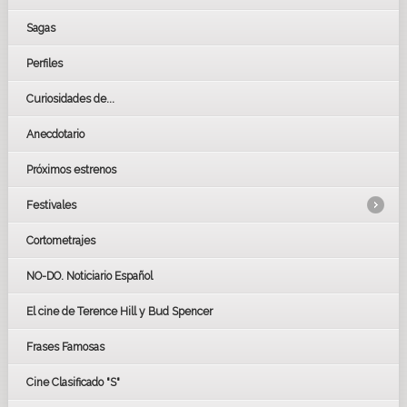
Sagas
Perfiles
Curiosidades de...
Anecdotario
Próximos estrenos
Festivales
Cortometrajes
LOS OSCARS
GOYAS
NO-DO. Noticiario Español
CÉSAR
El cine de Terence Hill y Bud Spencer
BAFTA
FESTIVAL DE HUELVA 2019
Frases Famosas
FESTIVAL DE CINE DE SEVILLA 2019
Cine Clasificado "S"