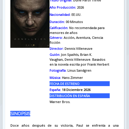
Titulo original:
Dune Parth Three
Año Producción:
2026
Nacionalidad:
EE.UU.
Duración:
00
Minutos
Calificación:
No recomendada para
menores de años
Género:
Acción, Aventura, Ciencia
ficción
Director:
Dennis Villeneuve
Guión:
Jon Spaihts, Brian K.
Vaughan, Denis Villeneuve. Basados
en la novela escrita por Frank Herbert
Fotografía:
Linus Sandgren
Música:
Hans Zimmer
FECHA DE ESTRENO
España:
18 Diciembre 2026
DISTRIBUCIÓN EN ESPAÑA
Warner Bros.
SINOPSIS
Doce años después de su victoria, Paul se enfrenta a una