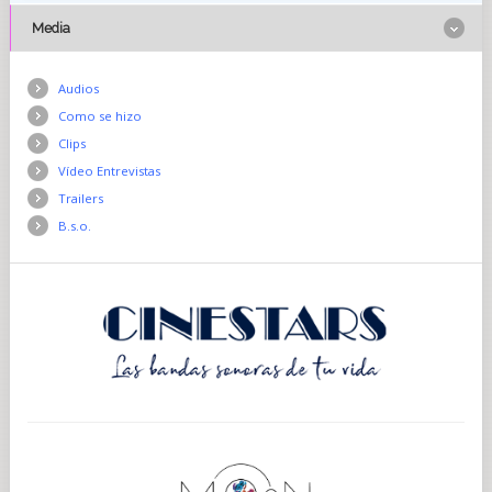
Media
Audios
Como se hizo
Clips
Vídeo Entrevistas
Trailers
B.s.o.