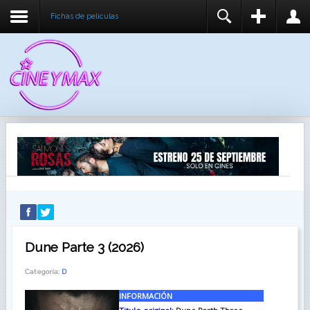
Fichas de peliculas
REGISTER
LOGIN
You need to enable user registration from User
USUARIO
Manager/Options in the backend of Joomla before
this module will activate.
CONTRASEÑA
RECUÉRDEME
IDENTIFICARSE
¿Recordar usuario?
¿Recordar contraseña?
Dune Parte 3 (2026)
Categoría:
D
INFORMACIÓN