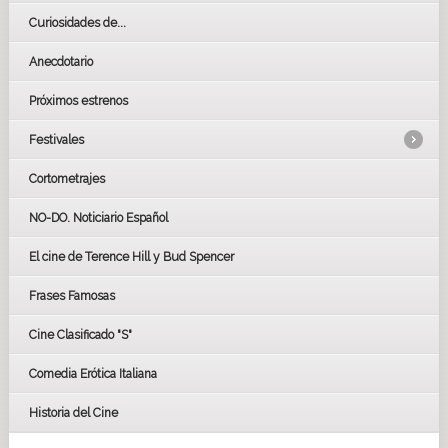
Curiosidades de...
Anecdotario
Próximos estrenos
Festivales
Cortometrajes
LOS OSCARS
GOYAS
NO-DO. Noticiario Español
CÉSAR
El cine de Terence Hill y Bud Spencer
BAFTA
FESTIVAL DE HUELVA 2019
Frases Famosas
FESTIVAL DE CINE DE SEVILLA 2019
Cine Clasificado "S"
Comedia Erótica Italiana
Historia del Cine