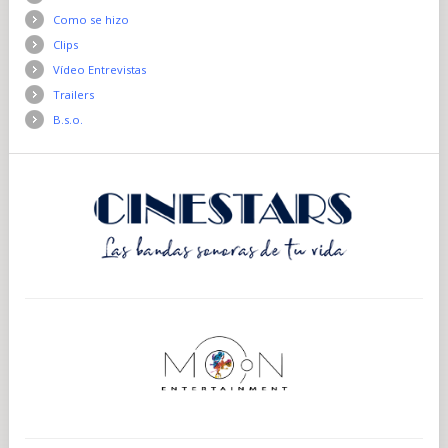
Como se hizo
Clips
Vídeo Entrevistas
Trailers
B.s.o.