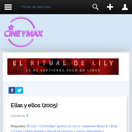
Fichas de peliculas
REGISTER
LOGIN
You need to enable user registration from User
USUARIO
Manager/Options in the backend of Joomla before
this module will activate.
CONTRASEÑA
RECUÉRDEME
IDENTIFICARSE
¿Recordar usuario?
¿Recordar contraseña?
Ellas y ellos (2005)
Categoría:
E
Etiquetas:
EE.UU.
•
Comedia
•
James Le Gros
•
Julianne Moore
•
Billy
Crudup
•
Ellen Barkin
•
David Duchovny
•
Garry Shandling
•