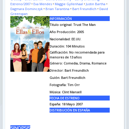
Estreno/2007
•
Eva Mendes
•
Maggie Gyllenhaal
•
Justin Bartha
•
Dagmara Dominczyk
•
Brian Tarantina
•
Bart Freundlich
•
David
Greenspan
INFORMACIÓN
Titulo original: Trust The Man
Año Producción: 2005
Nacionalidad: EE.UU.
Duración: 104
Minutos
Calificación: No recomendada para
menores de 13 años
Género: Comedia, Drama, Romance
Director: Bart Freundlich
Guión: Bart Freundlich
Fotografía: Tim Orr
Música: Clint Mansell
FECHA DE ESTRENO
España: 18 Mayo 2007
DISTRIBUCIÓN EN ESPAÑA
SINOPSIS