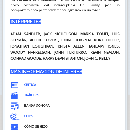
Un ejecutivo es condenado por un juez a someterse a la terapia,
poco ortodoxa, del indescriptible Dr. Buddy, por un
comportamiento pretendidamente agresivo en un avión...
INTÉRPRETES
ADAM SANDLER, JACK NICHOLSON, MARISA TOMEI, LUIS
GUZMÁN, ALLEN COVERT, LYNNE THIGPEN, KURT FULLER,
JONATHAN LOUGHRAN, KRISTA ALLEN, JANUARY JONES,
WOODY HARRELSON, JOHN TURTURRO, KEVIN NEALON,
CONRAD GOODE, HARRY DEAN STANTON, JOHN C. REILLY
MÁS INFORMACIÓN DE INTERÉS
CRITICA
TRÁILER'S
BANDA SONORA
CLIPS
CÓMO SE HIZO