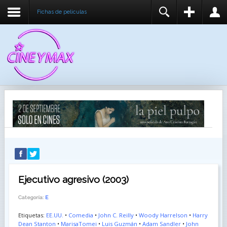
Fichas de peliculas
REGISTER
LOGIN
You need to enable user registration from User
USUARIO
Manager/Options in the backend of Joomla before
this module will activate.
CONTRASEÑA
RECUÉRDEME
IDENTIFICARSE
¿Recordar usuario?
¿Recordar contraseña?
Ejecutivo agresivo (2003)
Categoría:
E
Etiquetas:
EE.UU.
•
Comedia
•
John C. Reilly
•
Woody Harrelson
•
Harry
Dean Stanton
•
MarisaTomei
•
Luis Guzmán
•
Adam Sandler
•
John