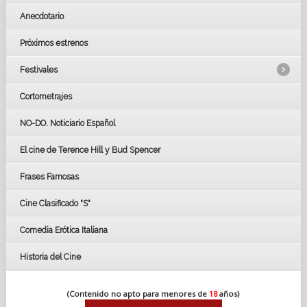
Anecdotario
Próximos estrenos
Festivales
Cortometrajes
LOS OSCARS
GOYAS
NO-DO. Noticiario Español
CÉSAR
El cine de Terence Hill y Bud Spencer
BAFTA
FESTIVAL DE HUELVA 2019
Frases Famosas
FESTIVAL DE CINE DE SEVILLA 2019
Cine Clasificado "S"
Comedia Erótica Italiana
Historia del Cine
(Contenido no apto para menores de
18
años)