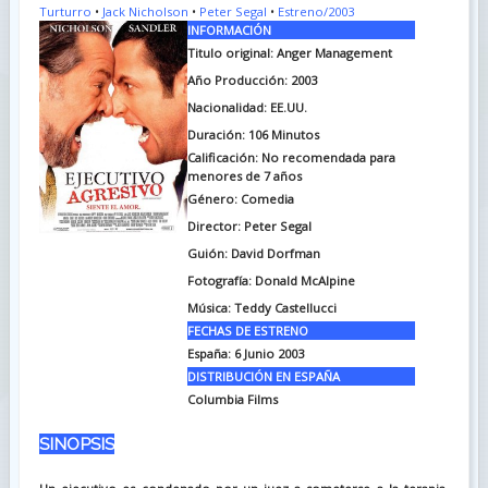
Turturro
•
Jack Nicholson
•
Peter Segal
•
Estreno/2003
INFORMACIÓN
Titulo original:
Anger Management
Año Producción: 2003
Nacionalidad: EE.UU.
Duración:
106 Minutos
Calificación: No recomendada para
menores de 7 años
Género: Comedia
Director: Peter Segal
Guión:
David Dorfman
Fotografía:
Donald McAlpine
Música:
Teddy Castellucci
FECHAS DE ESTRENO
España:
6 Junio 2003
DISTRIBUCIÓN EN ESPAÑA
Columbia Films
SINOPSIS