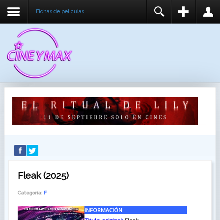
Fichas de peliculas
REGISTER
LOGIN
You need to enable user registration from User
USUARIO
Manager/Options in the backend of Joomla before
this module will activate.
CONTRASEÑA
RECUÉRDEME
IDENTIFICARSE
¿Recordar usuario?
¿Recordar contraseña?
Fleak (2025)
Categoría:
F
INFORMACIÓN