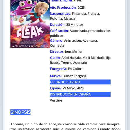
Titulo original:
Fleak
Año Producción:
2025
Nacionalidad:
Finlandia, Francia,
Polonia, Malasia
Duración:
83
Minutos
Calificación:
Autorizada para todos los
públicos
Género:
Animación, Aventura,
Comedia
Director:
Jens Møller
Guión:
Antti Haikala, Melli Maikkula, Ilja
Rautsi, Teemu Auersalo
Fotografía:
En Color
Música:
Lukasz Targosz
FECHA DE ESTRENO
España:
29 Mayo 2026
DISTRIBUCIÓN EN ESPAÑA
Vercine
SINOPSIS
Thomas, un niño de 11 años, ve cómo su vida cambia para siempre
tras un trágico accidente que le impide de caminar. Cuando todo