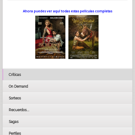
vez que regresen a casa.
Nuestro protagonista, Thomas, de 11 años, sufre un accidente
Ahora puedes ver aquí todas estas películas completas
al comienzo de la película y queda confinado a una silla de
ruedas. Se niega a aceptar su nueva realidad y a asumir su
discapacidad.
También siente que estar en silla de ruedas lo aísla aún más
de sus hermanos mayores. Ellos están en la adolescencia y
Thomas siente que constantemente se queda atrás, primero
por ser "solo un niño" y ahora también por su silla de ruedas.
Thomas comienza a darse cuenta de que su infancia también
está llegando a su fin. A través de la aventura con la pequeña
criatura Fleak, los hermanos redescubren su vínculo familiar y
comprenden que la diferencia de edad no importa mientras se
cuiden y se amen.
Críticas
De manera similar, esta es la historia de Thomas afrontando
su grave accidente y su discapacidad. Queríamos contar una
historia sobre este tema tan delicado, ya que no existen
On Demand
muchas historias con la discapacidad como tema central en el
cine infantil. Basándonos en nuestra investigación, hemos
Sorteos
dado con algo importante.
Uno de nuestros guionistas, Teemu Auersalo, entrevistó a
Recuerdos...
niños que han sufrido una discapacidad tras un accidente.
Teemu les contó la historia de Fleak y la respuesta fue
alentadora: muchos dijeron que les hubiera gustado tener una
Sagas
historia así cuando atravesaban momentos difíciles. Esto fue
fundamental, ya que queríamos asegurarnos de que nuestra
Perfiles