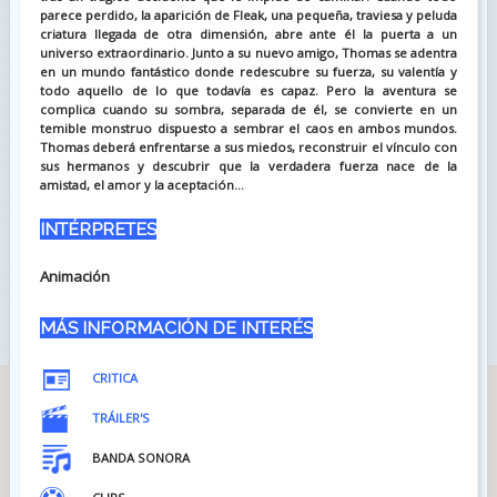
parece perdido, la aparición de Fleak, una pequeña, traviesa y peluda
criatura llegada de otra dimensión, abre ante él la puerta a un
universo extraordinario. Junto a su nuevo amigo, Thomas se adentra
en un mundo fantástico donde redescubre su fuerza, su valentía y
todo aquello de lo que todavía es capaz. Pero la aventura se
complica cuando su sombra, separada de él, se convierte en un
temible monstruo dispuesto a sembrar el caos en ambos mundos.
Thomas deberá enfrentarse a sus miedos, reconstruir el vínculo con
sus hermanos y descubrir que la verdadera fuerza nace de la
amistad, el amor y la aceptación...
INTÉRPRETES
Animación
MÁS INFORMACIÓN DE INTERÉS
CRITICA
TRÁILER'S
BANDA SONORA