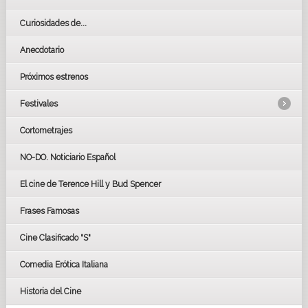
historia resultara conmovedora para personas con
experiencias similares a las de Thomas.
Curiosidades de...
El tema de la discapacidad no significa que hayamos buscado
crear una película especializada para un público reducido.
Anecdotario
Queríamos hacer una película entretenida y emotiva para toda
la familia, simplemente una en la que el personaje principal
tiene una discapacidad. Es una parte natural de la historia,
Próximos estrenos
como debería serlo de la vida. Al crear una película de
entretenimiento familiar con una historia emotiva y un
Festivales
mensaje positivo sobre la discapacidad, esperamos que su
mensaje llegue a un público aún mayor.
Cortometrajes
LOS OSCARS
GOYAS
NO-DO. Noticiario Español
CÉSAR
El cine de Terence Hill y Bud Spencer
BAFTA
FESTIVAL DE HUELVA 2019
Frases Famosas
FESTIVAL DE CINE DE SEVILLA 2019
Cine Clasificado "S"
Comedia Erótica Italiana
Historia del Cine