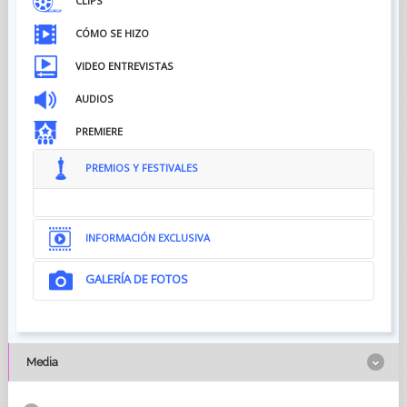
CLIPS
CÓMO SE HIZO
VIDEO ENTREVISTAS
AUDIOS
PREMIERE
PREMIOS Y FESTIVALES
INFORMACIÓN EXCLUSIVA
GALERÍA DE FOTOS
ORIGEN DE LA HISTORIA...
Fleak nació hace muchos años, cuando mis hijos eran
pequeños. Fleak era una criatura de otra dimensión que
aparecía para calmar la situación de forma divertida cada vez
que discutíamos o teníamos algún otro momento difícil. Fleak
Media
vivió con nuestra familia hasta que los chicos se acercaban a la
adolescencia, y llegó el momento de que el personaje
imaginario se marchara. Sin embargo, me gustaba el personaje