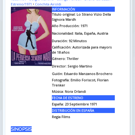
Estreno/1971
•
Conchita Airoldi
INFORMACIÓN
Titulo original: Lo Strano Vizio Della
Signora Wardh
Año Producción: 1971
Nacionalidad: Italia, España, Austria
Duración: 92
Minutos
Calificación: Autorizada para mayors
de 18 años
Género: Thriller
Director: Sergio Martino
Guión: Eduardo Manzanos Brochero
Fotografía: Emilio Foriscot, Florian
Trenker
Música: Nora Orlandi
FECHA DE ESTRENO
España: 23 Septiembre 1971
DISTRIBUCIÓN EN ESPAÑA
Regia Films
SINOPSIS