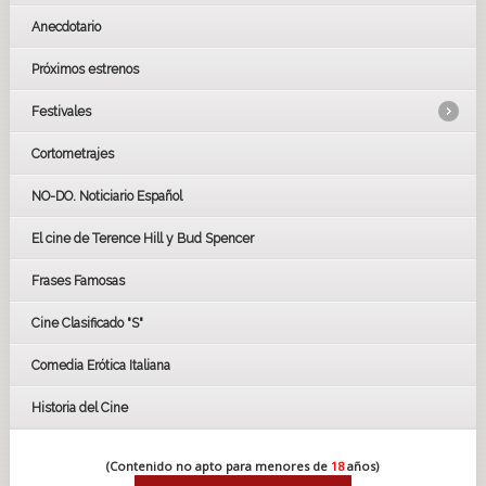
Anecdotario
Próximos estrenos
Festivales
Cortometrajes
LOS OSCARS
GOYAS
NO-DO. Noticiario Español
CÉSAR
El cine de Terence Hill y Bud Spencer
BAFTA
FESTIVAL DE HUELVA 2019
Frases Famosas
FESTIVAL DE CINE DE SEVILLA 2019
Cine Clasificado "S"
Comedia Erótica Italiana
Historia del Cine
(Contenido no apto para menores de
18
años)