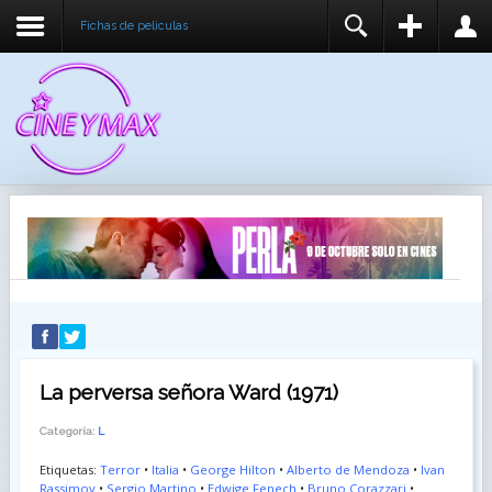
Fichas de peliculas
REGISTER
LOGIN
You need to enable user registration from User
USUARIO
Manager/Options in the backend of Joomla before
this module will activate.
CONTRASEÑA
RECUÉRDEME
IDENTIFICARSE
¿Recordar usuario?
¿Recordar contraseña?
La perversa señora Ward (1971)
Categoría:
L
Etiquetas:
Terror
•
Italia
•
George Hilton
•
Alberto de Mendoza
•
Ivan
Rassimov
•
Sergio Martino
•
Edwige Fenech
•
Bruno Corazzari
•