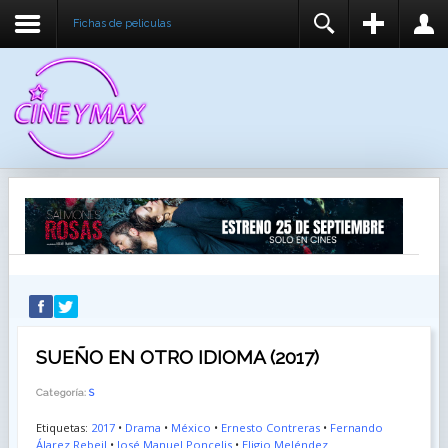
Fichas de peliculas
REGISTER
LOGIN
You need to enable user registration from User
USUARIO
Manager/Options in the backend of Joomla before
this module will activate.
CONTRASEÑA
RECUÉRDEME
IDENTIFICARSE
¿Recordar usuario?
¿Recordar contraseña?
SUEÑO EN OTRO IDIOMA (2017)
Categoría:
S
Etiquetas:
2017
•
Drama
•
México
•
Ernesto Contreras
•
Fernando
Álarez Rebeil
•
José Manuel Poncelis
•
Eligio Meléndez