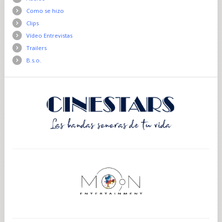
Como se hizo
Clips
Vídeo Entrevistas
Trailers
B.s.o.