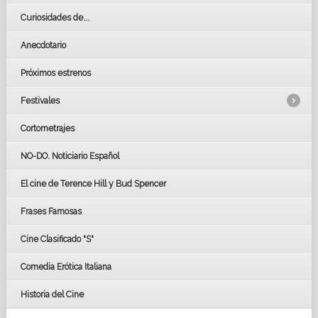
Curiosidades de...
Anecdotario
Próximos estrenos
Festivales
Cortometrajes
LOS OSCARS
GOYAS
NO-DO. Noticiario Español
CÉSAR
El cine de Terence Hill y Bud Spencer
BAFTA
FESTIVAL DE HUELVA 2019
Frases Famosas
FESTIVAL DE CINE DE SEVILLA 2019
Cine Clasificado "S"
Comedia Erótica Italiana
Historia del Cine