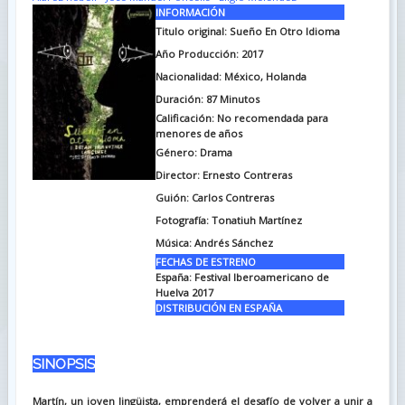
INFORMACIÓN
Titulo original:
Sueño En Otro Idioma
Año Producción: 2017
Nacionalidad: México, Holanda
Duración:
87 Minutos
Calificación: No recomendada para
menores de años
Género: Drama
Director: Ernesto Contreras
Guión:
Carlos Contreras
Fotografía:
Tonatiuh Martínez
Música:
Andrés Sánchez
FECHAS DE ESTRENO
España:
Festival Iberoamericano de
Huelva 2017
DISTRIBUCIÓN EN ESPAÑA
SINOPSIS
Martín, un joven lingüista, emprenderá el desafío de volver a unir a