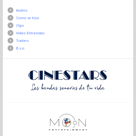
Audios
Como se hizo
Clips
Vídeo Entrevistas
Trailers
B.s.o.