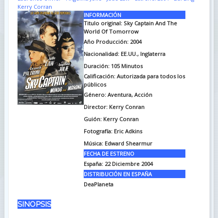
Kerry Corran
INFORMACIÓN
Titulo original: Sky Captain And The
World Of Tomorrow
Año Producción: 2004
Nacionalidad: EE.UU., Inglaterra
Duración: 105
Minutos
Calificación: Autorizada para todos los
públicos
Género: Aventura, Acción
Director: Kerry Conran
Guión: Kerry Conran
Fotografía: Eric Adkins
Música: Edward Shearmur
FECHA DE ESTRENO
España: 22 Diciembre 2004
DISTRIBUCIÓN EN ESPAÑA
DeaPlaneta
SINOPSIS