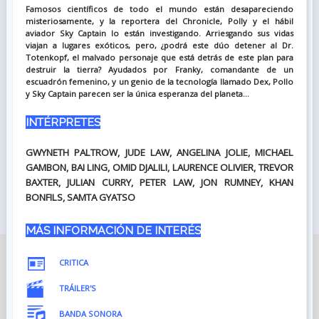
Famosos científicos de todo el mundo están desapareciendo
misteriosamente, y la reportera del Chronicle, Polly y el hábil
aviador Sky Captain lo están investigando. Arriesgando sus vidas
viajan a lugares exóticos, pero, ¿podrá este dúo detener al Dr.
Totenkopf, el malvado personaje que está detrás de este plan para
destruir la tierra? Ayudados por Franky, comandante de un
escuadrón femenino, y un genio de la tecnología llamado Dex, Pollo
y Sky Captain parecen ser la única esperanza del planeta...
INTÉRPRETES
GWYNETH PALTROW, JUDE LAW, ANGELINA JOLIE, MICHAEL
GAMBON, BAI LING, OMID DJALILI, LAURENCE OLIVIER, TREVOR
BAXTER, JULIAN CURRY, PETER LAW, JON RUMNEY, KHAN
BONFILS, SAMTA GYATSO
MÁS INFORMACIÓN DE INTERÉS
CRITICA
TRÁILER'S
BANDA SONORA