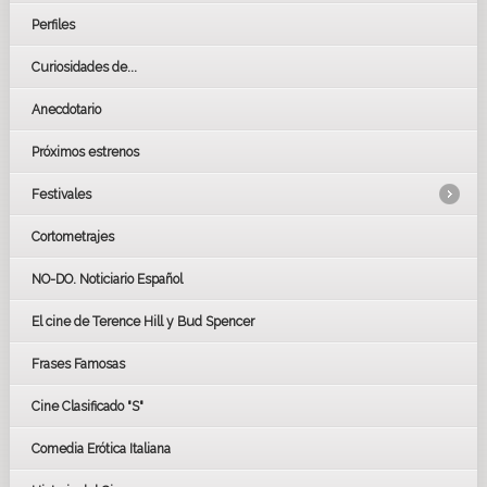
Perfiles
Curiosidades de...
Anecdotario
Próximos estrenos
Festivales
Cortometrajes
LOS OSCARS
GOYAS
NO-DO. Noticiario Español
CÉSAR
El cine de Terence Hill y Bud Spencer
BAFTA
FESTIVAL DE HUELVA 2019
Frases Famosas
FESTIVAL DE CINE DE SEVILLA 2019
Cine Clasificado "S"
Comedia Erótica Italiana