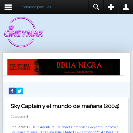
Fichas de peliculas
REGISTER
LOGIN
You need to enable user registration from User
USUARIO
Manager/Options in the backend of Joomla before
this module will activate.
CONTRASEÑA
RECUÉRDEME
IDENTIFICARSE
¿Recordar usuario?
¿Recordar contraseña?
Sky Captain y el mundo de mañana (2004)
Categoría:
S
Etiquetas:
EE.UU.
•
Aventura
•
Michael Gambon
•
Gwyneth Paltrow
•
Laurence Olivier
•
Angelina Jolie
•
Jude Law
•
Estreno/2004
•
Bai Ling
•