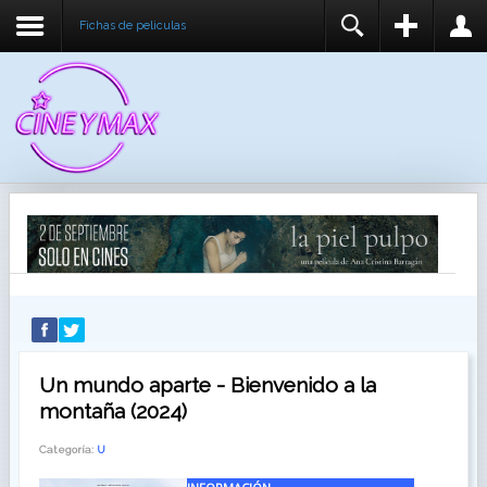
Fichas de peliculas
REGISTER
LOGIN
You need to enable user registration from User
USUARIO
Manager/Options in the backend of Joomla before
this module will activate.
CONTRASEÑA
RECUÉRDEME
IDENTIFICARSE
¿Recordar usuario?
¿Recordar contraseña?
Un mundo aparte - Bienvenido a la
montaña (2024)
Categoría:
U