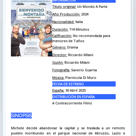
INFORMACIÓN
Titulo original:
Un Mondo A Parte
Año Producción:
2024
Nacionalidad:
Italia
Duración:
114
Minutos
Calificación:
No recomendada para
menores de 7 años
Género:
Drama
Director:
Riccardo Milani
Guión:
Riccardo Milani
Fotografía:
Saverio Guarna
Música:
Piernicola Di Muro
FECHA DE ESTRENO
España:
30 Abril 2025
DISTRIBUCIÓN EN ESPAÑA
A Contracorriente Films
SINOPSIS
Michele decide abandonar la capital y se traslada a un remoto
pueblo moribundo en el parque nacional de Abruzzo, Lazio e