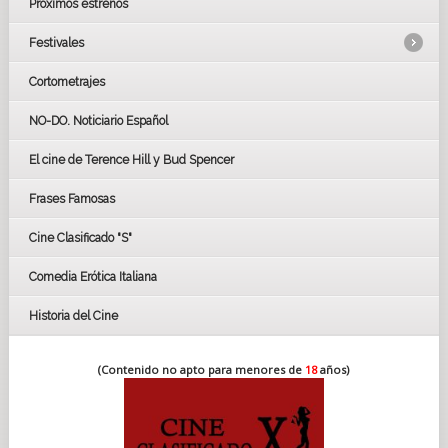
Próximos estrenos
Festivales
Cortometrajes
LOS OSCARS
GOYAS
NO-DO. Noticiario Español
CÉSAR
El cine de Terence Hill y Bud Spencer
BAFTA
FESTIVAL DE HUELVA 2019
Frases Famosas
FESTIVAL DE CINE DE SEVILLA 2019
Cine Clasificado "S"
Comedia Erótica Italiana
Historia del Cine
(Contenido no apto para menores de
18
años)