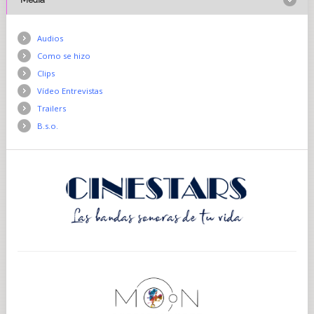
Audios
Como se hizo
Clips
Vídeo Entrevistas
Trailers
B.s.o.