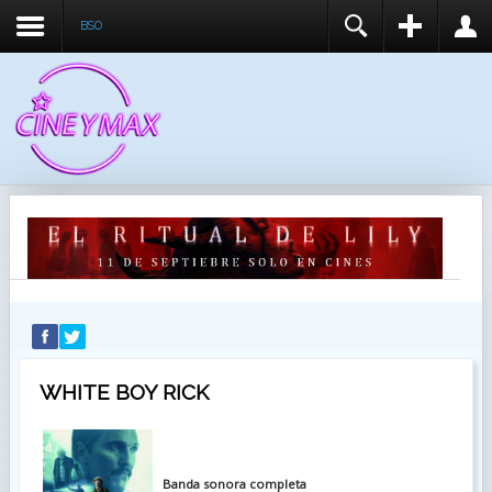
BSO
REGISTER
LOGIN
You need to enable user registration from User
USUARIO
Manager/Options in the backend of Joomla before
this module will activate.
CONTRASEÑA
RECUÉRDEME
IDENTIFICARSE
¿Recordar usuario?
¿Recordar contraseña?
WHITE BOY RICK
Banda sonora completa