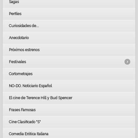
Sagas
Perfiles
Curiosidades de...
Anecdotario
Próximos estrenos
Festivales
Cortometrajes
LOS OSCARS
GOYAS
NO-DO. Noticiario Español
CÉSAR
El cine de Terence Hill y Bud Spencer
BAFTA
FESTIVAL DE HUELVA 2019
Frases Famosas
FESTIVAL DE CINE DE SEVILLA 2019
Cine Clasificado "S"
Comedia Erótica Italiana