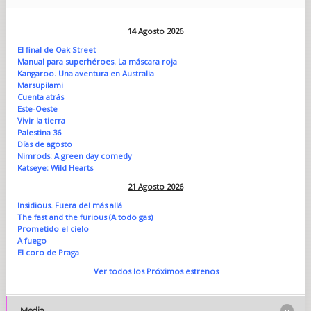
14 Agosto 2026
El final de Oak Street
Manual para superhéroes. La máscara roja
Kangaroo. Una aventura en Australia
Marsupilami
Cuenta atrás
Este-Oeste
Vivir la tierra
Palestina 36
Días de agosto
Nimrods: A green day comedy
Katseye: Wild Hearts
21 Agosto 2026
Insidious. Fuera del más allá
The fast and the furious (A todo gas)
Prometido el cielo
A fuego
El coro de Praga
Ver todos los Próximos estrenos
Media