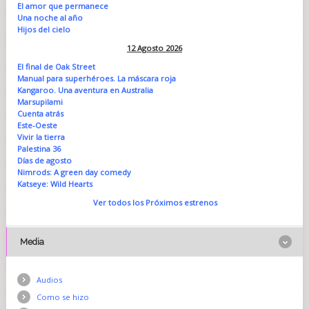
El amor que permanece
Una noche al año
Hijos del cielo
12 Agosto 2026
El final de Oak Street
Manual para superhéroes. La máscara roja
Kangaroo. Una aventura en Australia
Marsupilami
Cuenta atrás
Este-Oeste
Vivir la tierra
Palestina 36
Días de agosto
Nimrods: A green day comedy
Katseye: Wild Hearts
Ver todos los Próximos estrenos
Media
Audios
Como se hizo