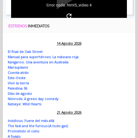
Error code: html5_video:4
ESTRENOS
INMEDIATOS
14 Agosto 2026
El final de Oak Street
Manual para superhéroes. La máscara roja
Kangaroo. Una aventura en Australia
Marsupilami
Cuenta atrás
Este-Oeste
Vivir la tierra
Palestina 36
Días de agosto
Nimrods: A green day comedy
Katseye: Wild Hearts
21 Agosto 2026
Insidious. Fuera del más allá
The fast and the furious (A todo gas)
Prometido el cielo
A fuego