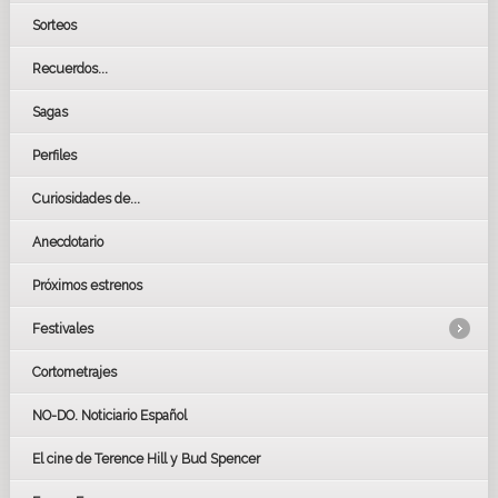
Sorteos
Recuerdos...
Sagas
Perfiles
Curiosidades de...
Anecdotario
Próximos estrenos
Festivales
Cortometrajes
LOS OSCARS
GOYAS
NO-DO. Noticiario Español
CÉSAR
El cine de Terence Hill y Bud Spencer
BAFTA
FESTIVAL DE HUELVA 2019