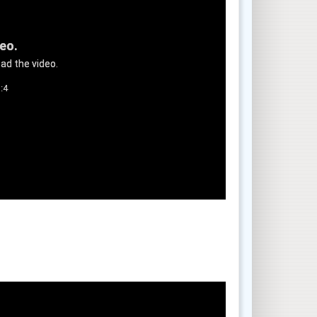
deo.
ad the video.
:4