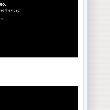
deo.
ad the video.
:4