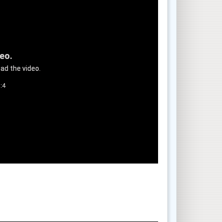
deo.
ad the video.
:4