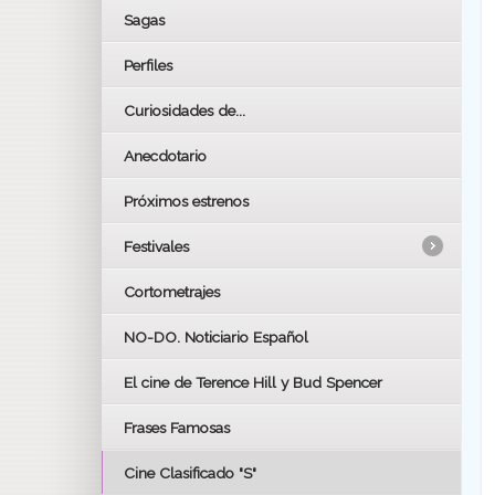
Sagas
Perfiles
Curiosidades de...
Anecdotario
Próximos estrenos
Festivales
Cortometrajes
LOS OSCARS
GOYAS
NO-DO. Noticiario Español
CÉSAR
El cine de Terence Hill y Bud Spencer
BAFTA
FESTIVAL DE HUELVA 2019
Frases Famosas
FESTIVAL DE CINE DE SEVILLA 2019
Cine Clasificado "S"