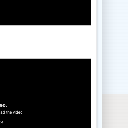
deo.
ad the video.
:4