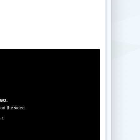
deo.
ad the video.
:4