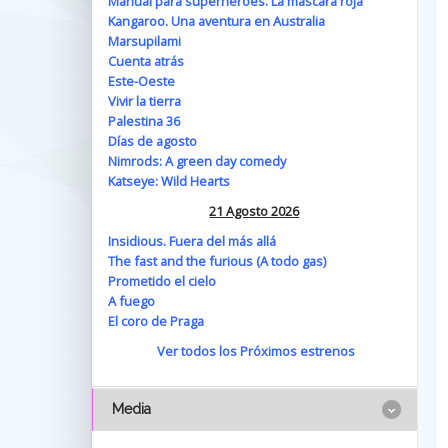
Manual para superhéroes. La máscara roja
Kangaroo. Una aventura en Australia
Marsupilami
Cuenta atrás
Este-Oeste
Vivir la tierra
Palestina 36
Días de agosto
Nimrods: A green day comedy
Katseye: Wild Hearts
21 Agosto 2026
Insidious. Fuera del más allá
The fast and the furious (A todo gas)
Prometido el cielo
A fuego
El coro de Praga
Ver todos los Próximos estrenos
Media