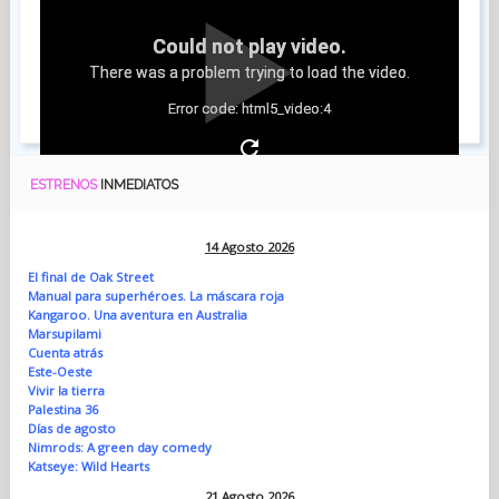
Could not play video.
There was a problem trying to load the video.
Error code: html5_video:4
ESTRENOS
INMEDIATOS
14 Agosto 2026
El final de Oak Street
Manual para superhéroes. La máscara roja
Kangaroo. Una aventura en Australia
Marsupilami
Cuenta atrás
Este-Oeste
Vivir la tierra
Palestina 36
Días de agosto
Nimrods: A green day comedy
Katseye: Wild Hearts
21 Agosto 2026