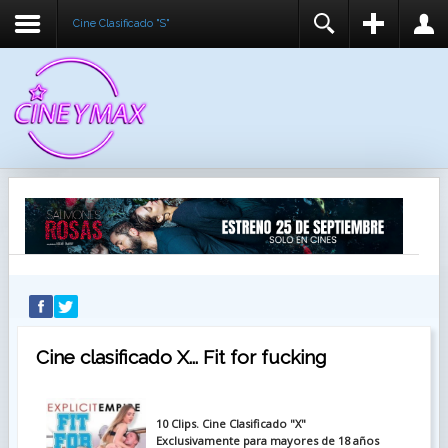
Cine Clasificado "S"
REGISTER
LOGIN
You need to enable user registration from User
USUARIO
Manager/Options in the backend of Joomla before
this module will activate.
CONTRASEÑA
RECUÉRDEME
IDENTIFICARSE
¿Recordar usuario?
¿Recordar contraseña?
Cine clasificado X... Fit for fucking
10 Clips. Cine Clasificado "X"
Exclusivamente para mayores de 18 años