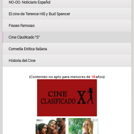
NO-DO. Noticiario Español
CÉSAR
El cine de Terence Hill y Bud Spencer
BAFTA
FESTIVAL DE HUELVA 2019
Frases Famosas
FESTIVAL DE CINE DE SEVILLA 2019
Cine Clasificado "S"
Comedia Erótica Italiana
Historia del Cine
(Contenido no apto para menores de
18
años)