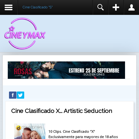
Cine Clasificado "S"
REGISTER
LOGIN
You need to enable user registration from User
USUARIO
Manager/Options in the backend of Joomla before
this module will activate.
CONTRASEÑA
RECUÉRDEME
IDENTIFICARSE
¿Recordar usuario?
¿Recordar contraseña?
Cine Clasificado X... Artistic Seduction
10 Clips. Cine Clasificado "X"
Exclusivamente para mayores de 18 años