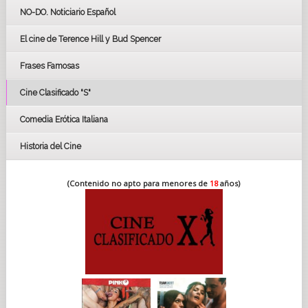
GOYAS
NO-DO. Noticiario Español
CÉSAR
El cine de Terence Hill y Bud Spencer
BAFTA
FESTIVAL DE HUELVA 2019
Frases Famosas
FESTIVAL DE CINE DE SEVILLA 2019
Cine Clasificado "S"
Comedia Erótica Italiana
Historia del Cine
(Contenido no apto para menores de
18
años)