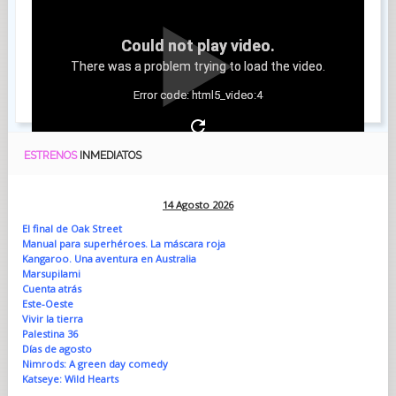
Could not play video.
There was a problem trying to load the video.
Error code: html5_video:4
ESTRENOS
INMEDIATOS
14 Agosto 2026
El final de Oak Street
Manual para superhéroes. La máscara roja
Kangaroo. Una aventura en Australia
Marsupilami
Cuenta atrás
Este-Oeste
Vivir la tierra
Palestina 36
Días de agosto
Nimrods: A green day comedy
Katseye: Wild Hearts