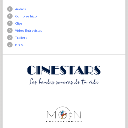
Audios
Como se hizo
Clips
Vídeo Entrevistas
Trailers
B.s.o.