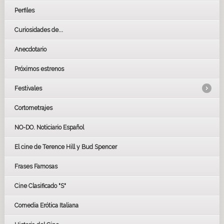
Perfiles
Curiosidades de...
Anecdotario
Próximos estrenos
Festivales
Cortometrajes
LOS OSCARS
GOYAS
NO-DO. Noticiario Español
CÉSAR
El cine de Terence Hill y Bud Spencer
BAFTA
FESTIVAL DE HUELVA 2019
Frases Famosas
FESTIVAL DE CINE DE SEVILLA 2019
Cine Clasificado "S"
Comedia Erótica Italiana