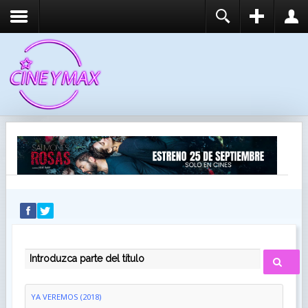
REGISTER
LOGIN
You need to enable user registration from User
USUARIO
Manager/Options in the backend of Joomla before
this module will activate.
CONTRASEÑA
RECUÉRDEME
IDENTIFICARSE
¿Recordar usuario?
¿Recordar contraseña?
INTRODUZCA PARTE DEL TÍTULO
YA VEREMOS (2018)