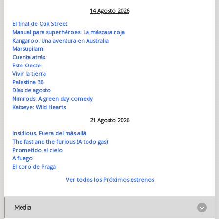
14 Agosto 2026
El final de Oak Street
Manual para superhéroes. La máscara roja
Kangaroo. Una aventura en Australia
Marsupilami
Cuenta atrás
Este-Oeste
Vivir la tierra
Palestina 36
Días de agosto
Nimrods: A green day comedy
Katseye: Wild Hearts
21 Agosto 2026
Insidious. Fuera del más allá
The fast and the furious (A todo gas)
Prometido el cielo
A fuego
El coro de Praga
Ver todos los Próximos estrenos
Media