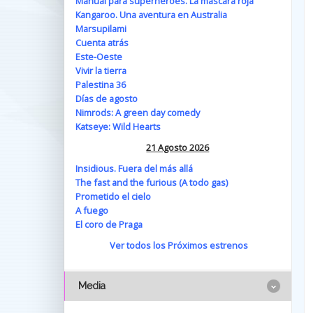
Manual para superhéroes. La máscara roja
Kangaroo. Una aventura en Australia
Marsupilami
Cuenta atrás
Este-Oeste
Vivir la tierra
Palestina 36
Días de agosto
Nimrods: A green day comedy
Katseye: Wild Hearts
21 Agosto 2026
Insidious. Fuera del más allá
The fast and the furious (A todo gas)
Prometido el cielo
A fuego
El coro de Praga
Ver todos los Próximos estrenos
Media