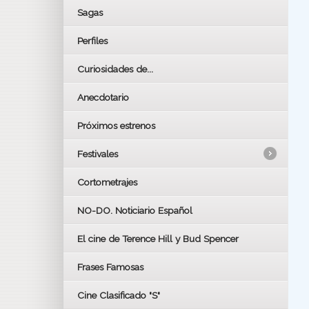
Sagas
Perfiles
Curiosidades de...
Anecdotario
Próximos estrenos
Festivales
Cortometrajes
LOS OSCARS
GOYAS
NO-DO. Noticiario Español
CÉSAR
El cine de Terence Hill y Bud Spencer
BAFTA
FESTIVAL DE HUELVA 2019
Frases Famosas
FESTIVAL DE CINE DE SEVILLA 2019
Cine Clasificado "S"