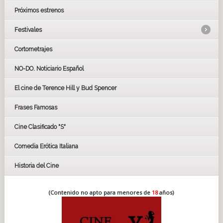
Próximos estrenos
Festivales
Cortometrajes
LOS OSCARS
GOYAS
NO-DO. Noticiario Español
CÉSAR
El cine de Terence Hill y Bud Spencer
BAFTA
FESTIVAL DE HUELVA 2019
Frases Famosas
FESTIVAL DE CINE DE SEVILLA 2019
Cine Clasificado "S"
Comedia Erótica Italiana
Historia del Cine
(Contenido no apto para menores de
18
años)