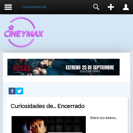
Curiosidades de...
REGISTER
LOGIN
You need to enable user registration from User
USUARIO
Manager/Options in the backend of Joomla before
this module will activate.
CONTRASEÑA
RECUÉRDEME
IDENTIFICARSE
¿Recordar usuario?
¿Recordar contraseña?
Curiosidades de... Encerrado
Entre los éxitos...