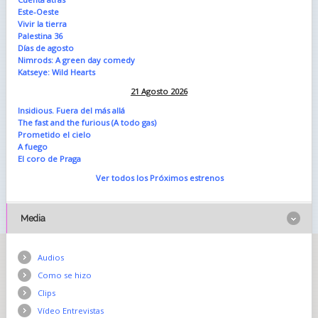
Este-Oeste
Vivir la tierra
Palestina 36
Días de agosto
Nimrods: A green day comedy
Katseye: Wild Hearts
21 Agosto 2026
Insidious. Fuera del más allá
The fast and the furious (A todo gas)
Prometido el cielo
A fuego
El coro de Praga
Ver todos los Próximos estrenos
Media
Audios
Como se hizo
Clips
Vídeo Entrevistas