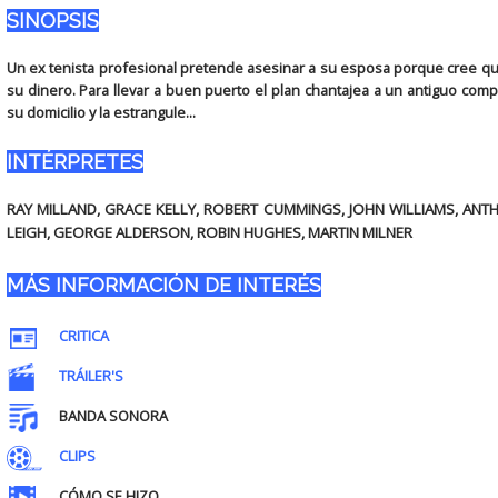
SINOPSIS
Un ex tenista profesional pretende asesinar a su esposa porque cree que
su dinero. Para llevar a buen puerto el plan chantajea a un antiguo com
su domicilio y la estrangule...
INTÉRPRETES
RAY MILLAND, GRACE KELLY, ROBERT CUMMINGS, JOHN WILLIAMS, ANT
LEIGH, GEORGE ALDERSON, ROBIN HUGHES, MARTIN MILNER
MÁS INFORMACIÓN DE INTERÉS
CRITICA
TRÁILER'S
BANDA SONORA
CLIPS
CÓMO SE HIZO