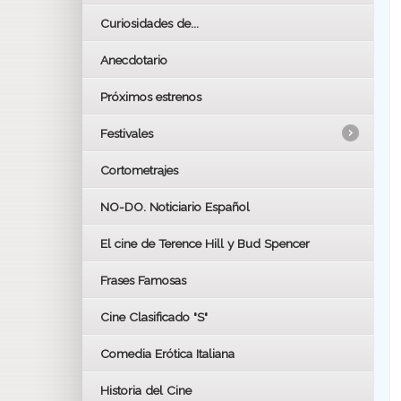
Curiosidades de...
Anecdotario
Próximos estrenos
Festivales
Cortometrajes
LOS OSCARS
GOYAS
NO-DO. Noticiario Español
CÉSAR
El cine de Terence Hill y Bud Spencer
BAFTA
FESTIVAL DE HUELVA 2019
Frases Famosas
FESTIVAL DE CINE DE SEVILLA 2019
Cine Clasificado "S"
Comedia Erótica Italiana
Historia del Cine