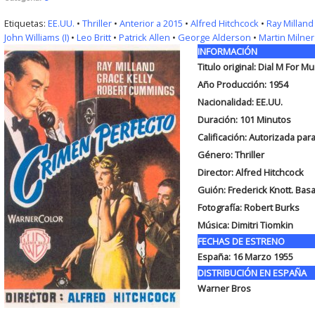
Etiquetas:
EE.UU.
•
Thriller
•
Anterior a 2015
•
Alfred Hitchcock
•
Ray Milland
John Williams (I)
•
Leo Britt
•
Patrick Allen
•
George Alderson
•
Martin Milner
INFORMACIÓN
Titulo original:
Dial M For Mu
Año Producción: 1954
Nacionalidad: EE.UU.
Duración:
101 Minutos
Calificación: Autorizada pa
Género: Thriller
Director: Alfred Hitchcock
Guión:
Frederick Knott. Bas
Fotografía:
Robert Burks
Música:
Dimitri Tiomkin
FECHAS DE ESTRENO
España:
16 Marzo 1955
DISTRIBUCIÓN EN ESPAÑA
Warner Bros