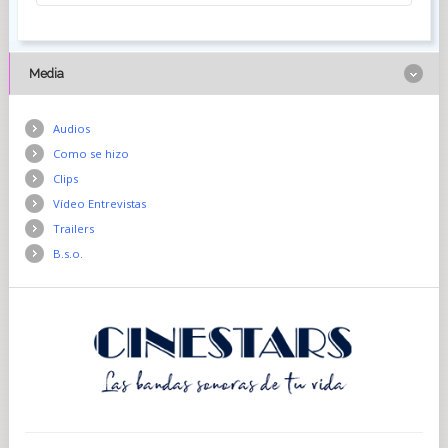
Media
Audios
Como se hizo
Clips
Vídeo Entrevistas
Trailers
B.s.o.