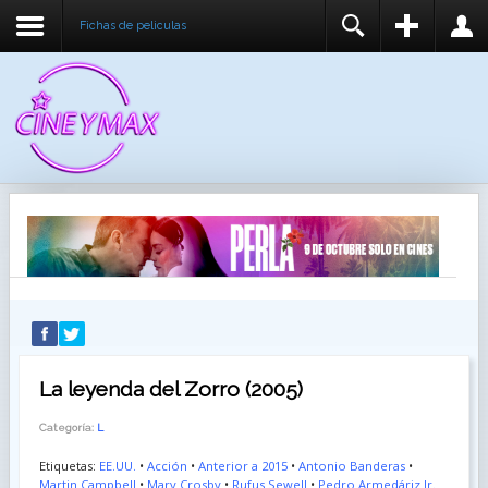
Fichas de peliculas
REGISTER
LOGIN
You need to enable user registration from User
USUARIO
Manager/Options in the backend of Joomla before
this module will activate.
CONTRASEÑA
RECUÉRDEME
IDENTIFICARSE
¿Recordar usuario?
¿Recordar contraseña?
La leyenda del Zorro (2005)
Categoría:
L
Etiquetas:
EE.UU.
•
Acción
•
Anterior a 2015
•
Antonio Banderas
•
Martin Campbell
•
Mary Crosby
•
Rufus Sewell
•
Pedro Armedáriz Jr.