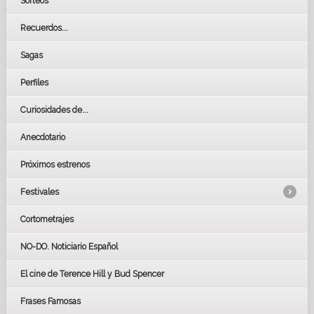
Sorteos
Recuerdos...
Sagas
Perfiles
Curiosidades de...
Anecdotario
Próximos estrenos
Festivales
Cortometrajes
LOS OSCARS
GOYAS
NO-DO. Noticiario Español
CÉSAR
El cine de Terence Hill y Bud Spencer
BAFTA
FESTIVAL DE HUELVA 2019
Frases Famosas
FESTIVAL DE CINE DE SEVILLA 2019