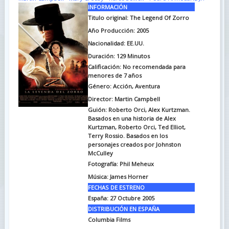
INFORMACIÓN
Titulo original:
The Legend Of Zorro
Año Producción: 2005
Nacionalidad: EE.UU.
Duración:
129 Minutos
Calificación: No recomendada para
menores de 7 años
Género: Acción, Aventura
Director: Martin Campbell
Guión:
Roberto Orci, Alex Kurtzman.
Basados en una historia de Alex
Kurtzman, Roberto Orci, Ted Elliot,
Terry Rossio. Basados en los
personajes creados por Johnston
McCulley
Fotografía:
Phil Meheux
Música: James Horner
FECHAS DE ESTRENO
España:
27 Octubre 2005
DISTRIBUCIÓN EN ESPAÑA
Columbia Films