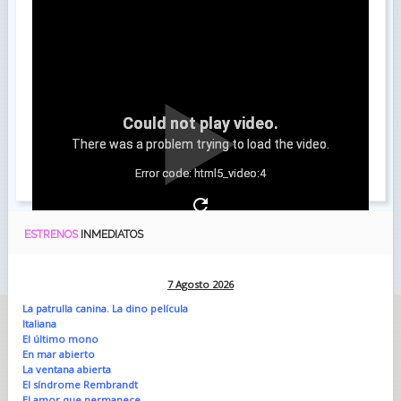
Could not play video.
There was a problem trying to load the video.
Error code: html5_video:4
ESTRENOS
INMEDIATOS
7 Agosto 2026
La patrulla canina. La dino película
Italiana
El último mono
En mar abierto
La ventana abierta
El síndrome Rembrandt
El amor que permanece