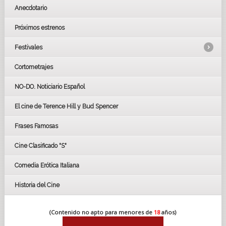
Anecdotario
Próximos estrenos
Festivales
Cortometrajes
LOS OSCARS
GOYAS
NO-DO. Noticiario Español
CÉSAR
El cine de Terence Hill y Bud Spencer
BAFTA
FESTIVAL DE HUELVA 2019
Frases Famosas
FESTIVAL DE CINE DE SEVILLA 2019
Cine Clasificado "S"
Comedia Erótica Italiana
Historia del Cine
(Contenido no apto para menores de
18
años)