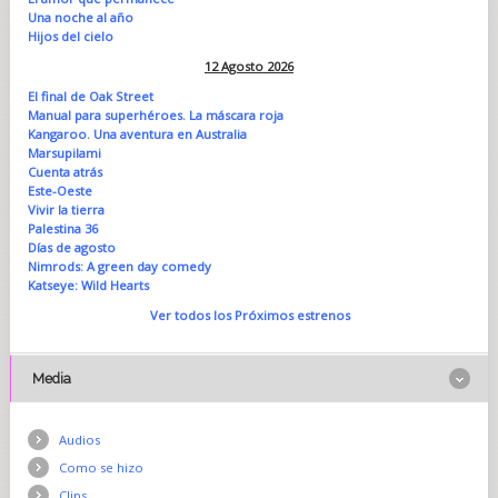
Una noche al año
Hijos del cielo
12 Agosto 2026
El final de Oak Street
Manual para superhéroes. La máscara roja
Kangaroo. Una aventura en Australia
Marsupilami
Cuenta atrás
Este-Oeste
Vivir la tierra
Palestina 36
Días de agosto
Nimrods: A green day comedy
Katseye: Wild Hearts
Ver todos los Próximos estrenos
Media
Audios
Como se hizo
Clips