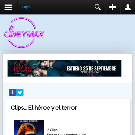
Clips
REGISTER
LOGIN
You need to enable user registration from User
USUARIO
Manager/Options in the backend of Joomla before
this module will activate.
CONTRASEÑA
RECUÉRDEME
IDENTIFICARSE
¿Recordar usuario?
¿Recordar contraseña?
Clips... El héroe y el terror
2 Clips
Estreno: 6 Octubre 1988