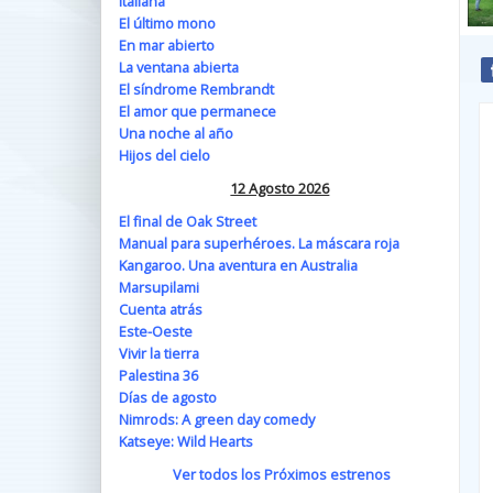
Italiana
El último mono
En mar abierto
La ventana abierta
El síndrome Rembrandt
El amor que permanece
Una noche al año
Hijos del cielo
12 Agosto 2026
El final de Oak Street
Manual para superhéroes. La máscara roja
Kangaroo. Una aventura en Australia
Marsupilami
Cuenta atrás
Este-Oeste
Vivir la tierra
Palestina 36
Días de agosto
Nimrods: A green day comedy
Katseye: Wild Hearts
Ver todos los Próximos estrenos