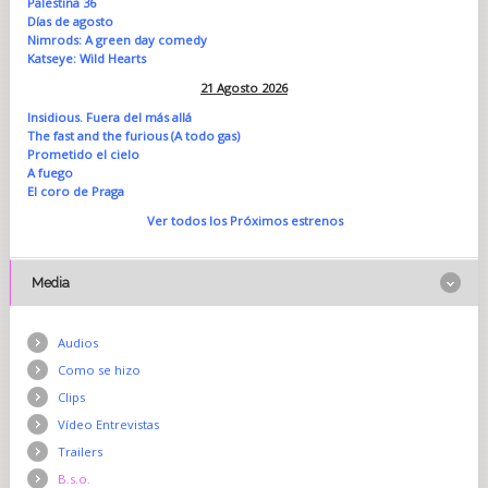
Palestina 36
Días de agosto
Nimrods: A green day comedy
Katseye: Wild Hearts
21 Agosto 2026
Insidious. Fuera del más allá
The fast and the furious (A todo gas)
Prometido el cielo
A fuego
El coro de Praga
Ver todos los Próximos estrenos
Media
Audios
Como se hizo
Clips
Vídeo Entrevistas
Trailers
B.s.o.