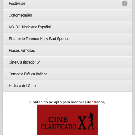
Festivales
Cortometrajes
LOS OSCARS
GOYAS
NO-DO. Noticiario Español
CÉSAR
El cine de Terence Hill y Bud Spencer
BAFTA
FESTIVAL DE HUELVA 2019
Frases Famosas
FESTIVAL DE CINE DE SEVILLA 2019
Cine Clasificado "S"
Comedia Erótica Italiana
Historia del Cine
(Contenido no apto para menores de
18
años)