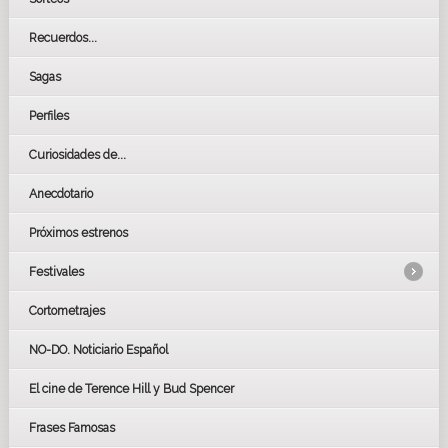
Recuerdos...
Sagas
Perfiles
Curiosidades de...
Anecdotario
Próximos estrenos
Festivales
Cortometrajes
LOS OSCARS
GOYAS
NO-DO. Noticiario Español
CÉSAR
El cine de Terence Hill y Bud Spencer
BAFTA
FESTIVAL DE HUELVA 2019
Frases Famosas
FESTIVAL DE CINE DE SEVILLA 2019