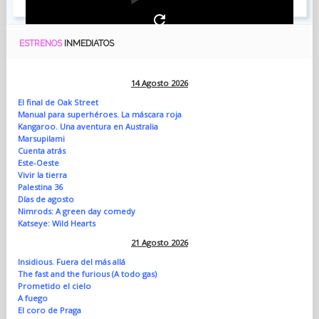
ESTRENOS
INMEDIATOS
14 Agosto 2026
El final de Oak Street
Manual para superhéroes. La máscara roja
Kangaroo. Una aventura en Australia
Marsupilami
Cuenta atrás
Este-Oeste
Vivir la tierra
Palestina 36
Días de agosto
Nimrods: A green day comedy
Katseye: Wild Hearts
21 Agosto 2026
Insidious. Fuera del más allá
The fast and the furious (A todo gas)
Prometido el cielo
A fuego
El coro de Praga