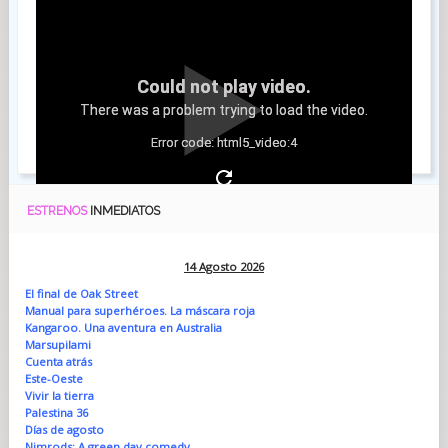
Could not play video.
There was a problem trying to load the video.
Error code: html5_video:4
ESTRENOS
INMEDIATOS
14 Agosto 2026
El final de Oak Street
Manual para superhéroes. La máscara roja
Kangaroo. Una aventura en Australia
Marsupilami
Cuenta atrás
Este-Oeste
Vivir la tierra
Palestina 36
Días de agosto
Nimrods: A green day comedy