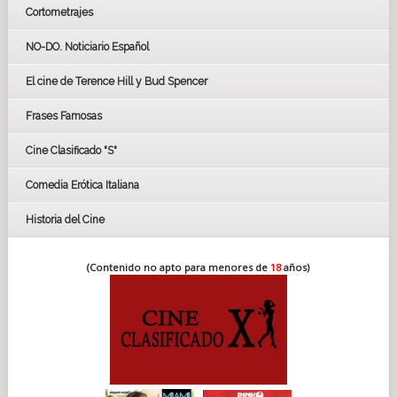
Cortometrajes
LOS OSCARS
GOYAS
NO-DO. Noticiario Español
CÉSAR
El cine de Terence Hill y Bud Spencer
BAFTA
FESTIVAL DE HUELVA 2019
Frases Famosas
FESTIVAL DE CINE DE SEVILLA 2019
Cine Clasificado "S"
Comedia Erótica Italiana
Historia del Cine
(Contenido no apto para menores de
18
años)