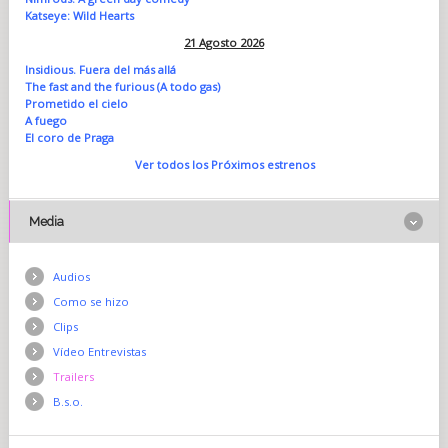
Katseye: Wild Hearts
21 Agosto 2026
Insidious. Fuera del más allá
The fast and the furious (A todo gas)
Prometido el cielo
A fuego
El coro de Praga
Ver todos los Próximos estrenos
Media
Audios
Como se hizo
Clips
Vídeo Entrevistas
Trailers
B.s.o.