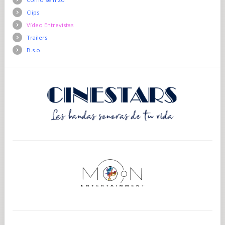
Clips
Vídeo Entrevistas
Trailers
B.s.o.