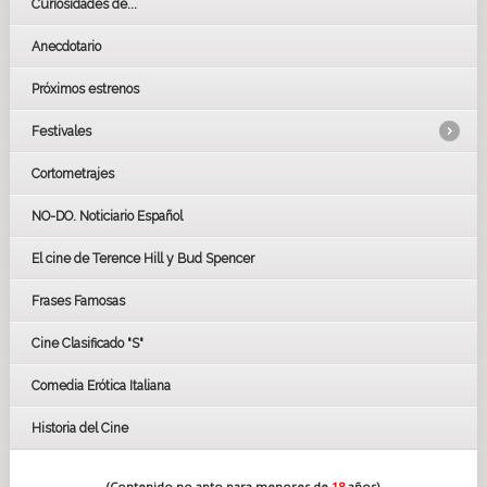
Curiosidades de...
Anecdotario
Próximos estrenos
Festivales
Cortometrajes
LOS OSCARS
GOYAS
NO-DO. Noticiario Español
CÉSAR
El cine de Terence Hill y Bud Spencer
BAFTA
FESTIVAL DE HUELVA 2019
Frases Famosas
FESTIVAL DE CINE DE SEVILLA 2019
Cine Clasificado "S"
Comedia Erótica Italiana
Historia del Cine
(Contenido no apto para menores de
18
años)