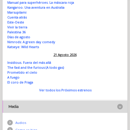
Manual para superhéroes. La máscara roja
Kangaroo. Una aventura en Australia
Marsupilami
Cuenta atrás
Este-Oeste
Vivir la tierra
Palestina 36
Días de agosto
Nimrods: A green day comedy
Katseye: Wild Hearts
21 Agosto 2026
Insidious. Fuera del más allá
The fast and the furious (A todo gas)
Prometido el cielo
A fuego
El coro de Praga
Ver todos los Próximos estrenos
Media
Audios
Como se hizo