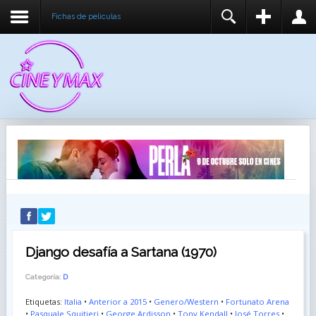
Fichas de peliculas
REGISTER
LOGIN
You need to enable user registration from User
USUARIO
Manager/Options in the backend of Joomla before
this module will activate.
CONTRASEÑA
RECUÉRDEME
IDENTIFICARSE
¿Recordar usuario?
¿Recordar contraseña?
Django desafía a Sartana (1970)
Categoría:
D
Etiquetas:
Italia
•
Anterior a 2015
•
Genero/Western
•
Fortunato Arena
•
Pasquale Squitieri
•
George Ardisson
•
Tony Kendall
•
José Torres
•