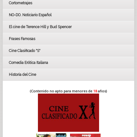
Cortometrajes
LOS OSCARS
GOYAS
NO-DO. Noticiario Español
CÉSAR
El cine de Terence Hill y Bud Spencer
BAFTA
FESTIVAL DE HUELVA 2019
Frases Famosas
FESTIVAL DE CINE DE SEVILLA 2019
Cine Clasificado "S"
Comedia Erótica Italiana
Historia del Cine
(Contenido no apto para menores de
18
años)