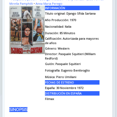
Mirella Pamphilli
•
Anna Maria Perego
INFORMACIÓN
Titulo original:
Django Sfida Sartana
Año Producción: 1970
Nacionalidad: Italia
Duración:
85 Minutos
Calificación: Autorizada para mayores
de años
Género: Western
Director: Pasquale Squitieri (William
Redford)
Guión:
Pasquale Squitieri
Fotografía:
Eugenio Bentivoglio
Música:
Piero Umiliani
FECHAS DE ESTRENO
España:
30 Noviembre 1972
DISTRIBUCIÓN EN ESPAÑA
Filmax
SINOPSIS