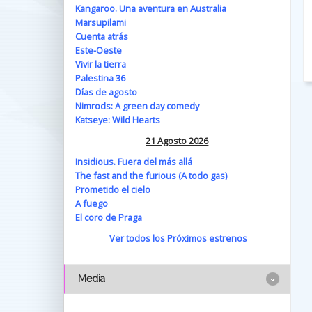
Kangaroo. Una aventura en Australia
Marsupilami
Cuenta atrás
Este-Oeste
Vivir la tierra
Palestina 36
Días de agosto
Nimrods: A green day comedy
Katseye: Wild Hearts
21 Agosto 2026
Insidious. Fuera del más allá
The fast and the furious (A todo gas)
Prometido el cielo
A fuego
El coro de Praga
Ver todos los Próximos estrenos
Media