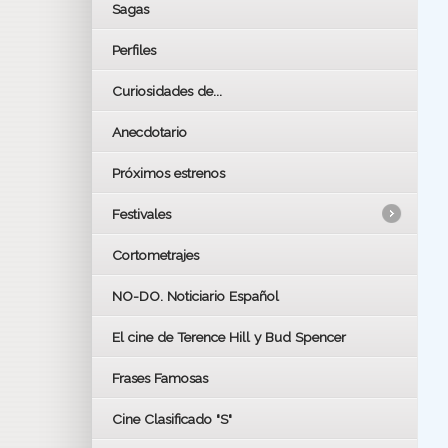
Sagas
Perfiles
Curiosidades de...
Anecdotario
Próximos estrenos
Festivales
Cortometrajes
LOS OSCARS
GOYAS
NO-DO. Noticiario Español
CÉSAR
El cine de Terence Hill y Bud Spencer
BAFTA
FESTIVAL DE HUELVA 2019
Frases Famosas
FESTIVAL DE CINE DE SEVILLA 2019
Cine Clasificado "S"