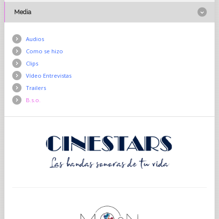
Media
Audios
Como se hizo
Clips
Vídeo Entrevistas
Trailers
B.s.o.