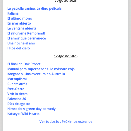
7 Agosto 2026
La patrulla canina. La dino película
Italiana
El último mono
En mar abierto
La ventana abierta
El síndrome Rembrandt
El amor que permanece
Una noche al año
Hijos del cielo
12 Agosto 2026
El final de Oak Street
Manual para superhéroes. La máscara roja
Kangaroo. Una aventura en Australia
Marsupilami
Cuenta atrás
Este-Oeste
Vivir la tierra
Palestina 36
Días de agosto
Nimrods: A green day comedy
Katseye: Wild Hearts
Ver todos los Próximos estrenos