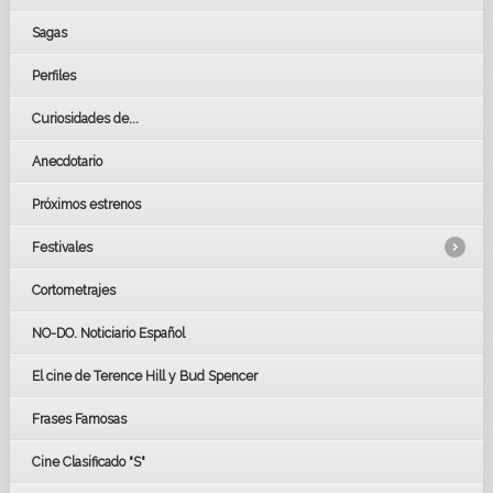
Sagas
Perfiles
Curiosidades de...
Anecdotario
Próximos estrenos
Festivales
Cortometrajes
LOS OSCARS
GOYAS
NO-DO. Noticiario Español
CÉSAR
El cine de Terence Hill y Bud Spencer
BAFTA
FESTIVAL DE HUELVA 2019
Frases Famosas
FESTIVAL DE CINE DE SEVILLA 2019
Cine Clasificado "S"