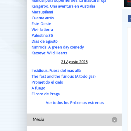
Manual para superhéroes. La máscara roja
Kangaroo. Una aventura en Australia
Marsupilami
Cuenta atrás
Este-Oeste
Vivir la tierra
Palestina 36
Días de agosto
Nimrods: A green day comedy
Katseye: Wild Hearts
21 Agosto 2026
Insidious. Fuera del más allá
The fast and the furious (A todo gas)
Prometido el cielo
A fuego
El coro de Praga
Ver todos los Próximos estrenos
Media