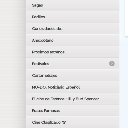
Sagas
Perfiles
Curiosidades de...
Anecdotario
Próximos estrenos
Festivales
Cortometrajes
LOS OSCARS
GOYAS
NO-DO. Noticiario Español
CÉSAR
El cine de Terence Hill y Bud Spencer
BAFTA
FESTIVAL DE HUELVA 2019
Frases Famosas
FESTIVAL DE CINE DE SEVILLA 2019
Cine Clasificado "S"