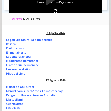
Error code: html5_video:4
ESTRENOS
INMEDIATOS
7 Agosto 2026
La patrulla canina. La dino película
Italiana
El último mono
En mar abierto
La ventana abierta
El síndrome Rembrandt
El amor que permanece
Una noche al año
Hijos del cielo
12 Agosto 2026
El final de Oak Street
Manual para superhéroes. La máscara roja
Kangaroo. Una aventura en Australia
Marsupilami
Cuenta atrás
Este-Oeste