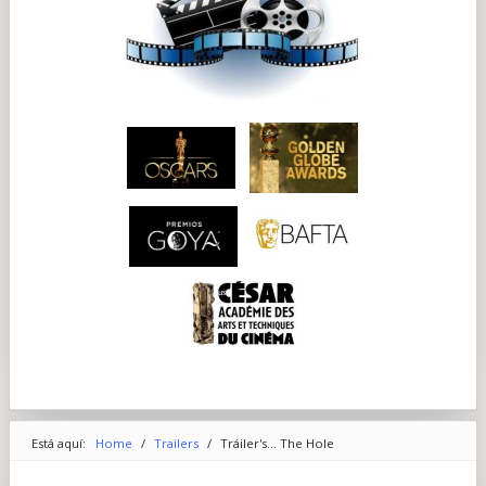
Está aquí:
Home
/
Trailers
/
Tráiler's... The Hole