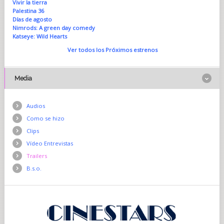
Vivir la tierra
Palestina 36
Días de agosto
Nimrods: A green day comedy
Katseye: Wild Hearts
Ver todos los Próximos estrenos
Media
Audios
Como se hizo
Clips
Vídeo Entrevistas
Trailers
B.s.o.