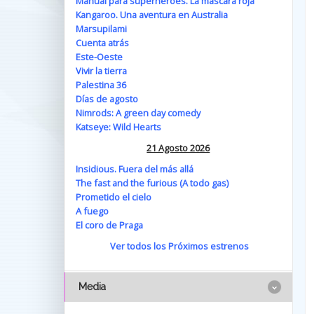
Manual para superhéroes. La máscara roja
Kangaroo. Una aventura en Australia
Marsupilami
Cuenta atrás
Este-Oeste
Vivir la tierra
Palestina 36
Días de agosto
Nimrods: A green day comedy
Katseye: Wild Hearts
21 Agosto 2026
Insidious. Fuera del más allá
The fast and the furious (A todo gas)
Prometido el cielo
A fuego
El coro de Praga
Ver todos los Próximos estrenos
Media