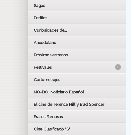
Sagas
Perfiles
Curiosidades de...
Anecdotario
Próximos estrenos
Festivales
Cortometrajes
LOS OSCARS
GOYAS
NO-DO. Noticiario Español
CÉSAR
El cine de Terence Hill y Bud Spencer
BAFTA
FESTIVAL DE HUELVA 2019
Frases Famosas
FESTIVAL DE CINE DE SEVILLA 2019
Cine Clasificado "S"