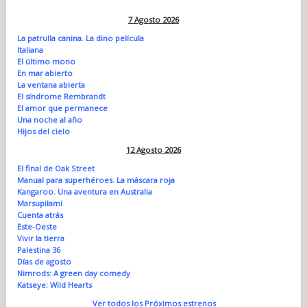
7 Agosto 2026
La patrulla canina. La dino película
Italiana
El último mono
En mar abierto
La ventana abierta
El síndrome Rembrandt
El amor que permanece
Una noche al año
Hijos del cielo
12 Agosto 2026
El final de Oak Street
Manual para superhéroes. La máscara roja
Kangaroo. Una aventura en Australia
Marsupilami
Cuenta atrás
Este-Oeste
Vivir la tierra
Palestina 36
Días de agosto
Nimrods: A green day comedy
Katseye: Wild Hearts
Ver todos los Próximos estrenos