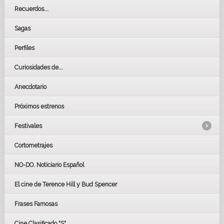
Recuerdos...
Sagas
Perfiles
Curiosidades de...
Anecdotario
Próximos estrenos
Festivales
Cortometrajes
LOS OSCARS
GOYAS
NO-DO. Noticiario Español
CÉSAR
El cine de Terence Hill y Bud Spencer
BAFTA
FESTIVAL DE HUELVA 2019
Frases Famosas
FESTIVAL DE CINE DE SEVILLA 2019
Cine Clasificado "S"