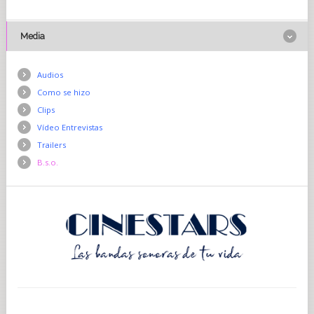
Media
Audios
Como se hizo
Clips
Vídeo Entrevistas
Trailers
B.s.o.