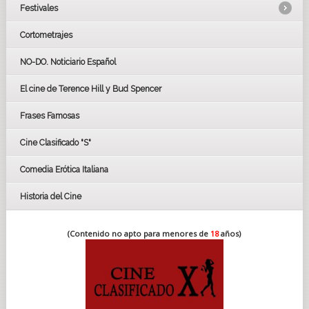
Festivales
Cortometrajes
LOS OSCARS
GOYAS
NO-DO. Noticiario Español
CÉSAR
El cine de Terence Hill y Bud Spencer
BAFTA
FESTIVAL DE HUELVA 2019
Frases Famosas
FESTIVAL DE CINE DE SEVILLA 2019
Cine Clasificado "S"
Comedia Erótica Italiana
Historia del Cine
(Contenido no apto para menores de
18
años)