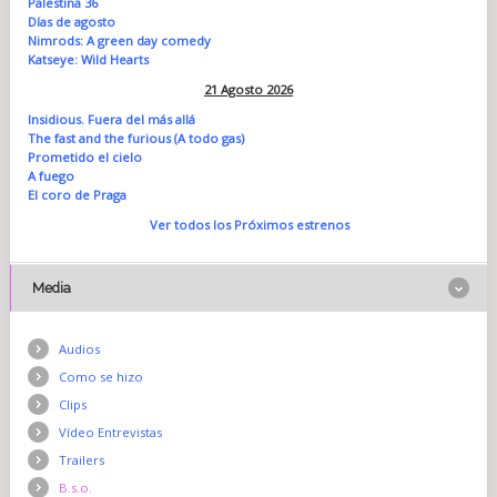
Palestina 36
Días de agosto
Nimrods: A green day comedy
Katseye: Wild Hearts
21 Agosto 2026
Insidious. Fuera del más allá
The fast and the furious (A todo gas)
Prometido el cielo
A fuego
El coro de Praga
Ver todos los Próximos estrenos
Media
Audios
Como se hizo
Clips
Vídeo Entrevistas
Trailers
B.s.o.