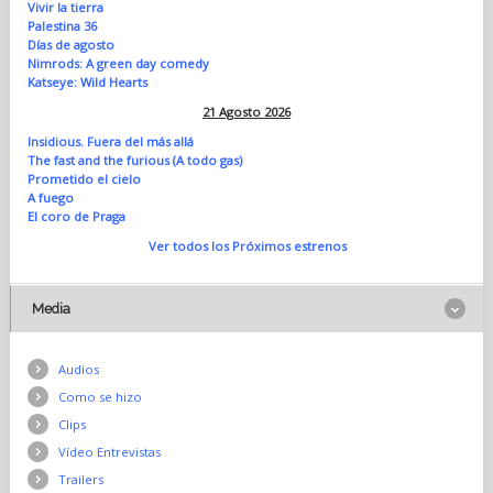
Vivir la tierra
Palestina 36
Días de agosto
Nimrods: A green day comedy
Katseye: Wild Hearts
21 Agosto 2026
Insidious. Fuera del más allá
The fast and the furious (A todo gas)
Prometido el cielo
A fuego
El coro de Praga
Ver todos los Próximos estrenos
Media
Audios
Como se hizo
Clips
Vídeo Entrevistas
Trailers