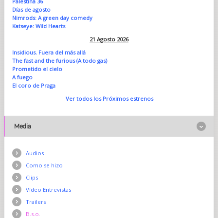
Palestina 36
Días de agosto
Nimrods: A green day comedy
Katseye: Wild Hearts
21 Agosto 2026
Insidious. Fuera del más allá
The fast and the furious (A todo gas)
Prometido el cielo
A fuego
El coro de Praga
Ver todos los Próximos estrenos
Media
Audios
Como se hizo
Clips
Vídeo Entrevistas
Trailers
B.s.o.