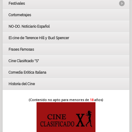
Festivales
Cortometrajes
LOS OSCARS
GOYAS
NO-DO. Noticiario Español
CÉSAR
El cine de Terence Hill y Bud Spencer
BAFTA
FESTIVAL DE HUELVA 2019
Frases Famosas
FESTIVAL DE CINE DE SEVILLA 2019
Cine Clasificado "S"
Comedia Erótica Italiana
Historia del Cine
(Contenido no apto para menores de
18
años)