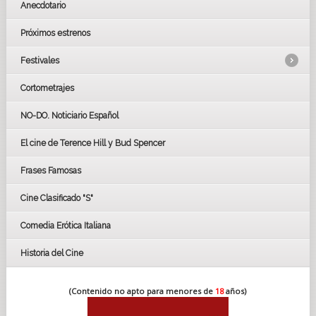
Anecdotario
Próximos estrenos
Festivales
Cortometrajes
LOS OSCARS
GOYAS
NO-DO. Noticiario Español
CÉSAR
El cine de Terence Hill y Bud Spencer
BAFTA
FESTIVAL DE HUELVA 2019
Frases Famosas
FESTIVAL DE CINE DE SEVILLA 2019
Cine Clasificado "S"
Comedia Erótica Italiana
Historia del Cine
(Contenido no apto para menores de
18
años)