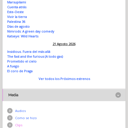
Marsupilami
Cuenta atrás
Este-Oeste
Vivir la tierra
Palestina 36
Días de agosto
Nimrods: A green day comedy
Katseye: Wild Hearts
21 Agosto 2026
Insidious. Fuera del más allá
The fast and the furious (A todo gas)
Prometido el cielo
A fuego
El coro de Praga
Ver todos los Próximos estrenos
Media
Audios
Como se hizo
Clips